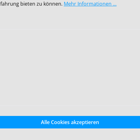
rfahrung bieten zu können.
Mehr Informationen ...
rfahrung bieten zu können.
Mehr Informationen ...
Alle Cookies akzeptieren