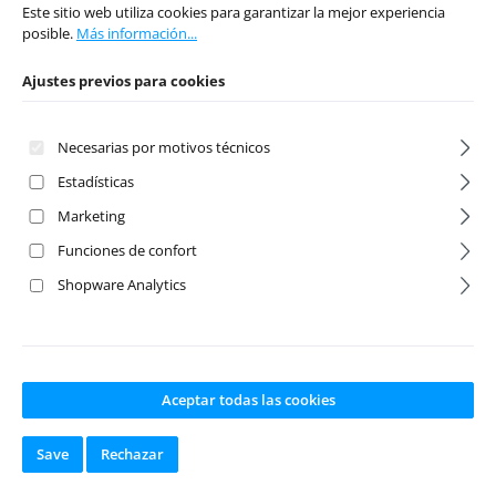
Este sitio web utiliza cookies para garantizar la mejor experiencia
posible.
Más información...
B4/T4 Spur 48dp
B4/T4 Spur 48dp
72T
74T
Ajustes previos para cookies
Número de producto:
Número de producto:
Necesarias por motivos técnicos
65-RWB472
65-RWB474
Fabricante:
RW Racing
Fabricante:
RW Racing
Estadísticas
Disponible en
Disponible en
Marketing
stock
stock
Funciones de confort
Shopware Analytics
Precio normal:
Precio normal:
8,90 €
8,90 €
Precios con IVA
Precios con IVA
incluido, más gastos
incluido, más gastos
de envío
de envío
Aceptar todas las cookies
A la cesta
A la cesta
Save
Rechazar