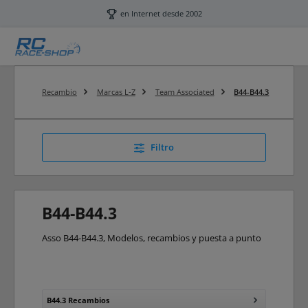
Saltar al contenido principal
en Internet desde 2002
Recambio
Marcas L-Z
Team Associated
B44-B44.3
Filtro
B44-B44.3
Asso B44-B44.3, Modelos, recambios y puesta a punto
B44.3 Recambios