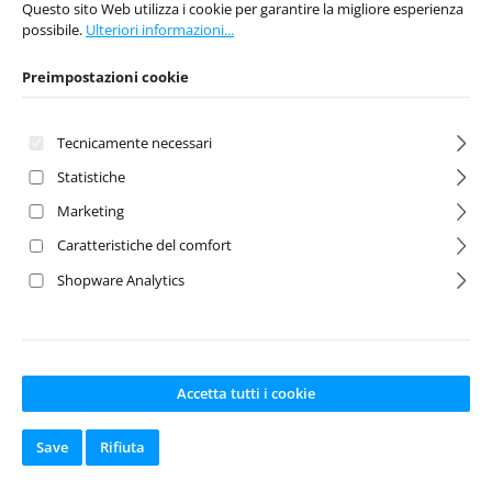
Questo sito Web utilizza i cookie per garantire la migliore esperienza
possibile.
Ulteriori informazioni...
Prezzo normale:
Prezzo normale:
5,95 €
5,95 €
Preimpostazioni cookie
Prezzi incl. IVA più
Prezzi incl. IVA più
costi di spedizione
costi di spedizione
Tecnicamente necessari
Nel carrello
Nel carrello
Statistiche
Marketing
Caratteristiche del comfort
Sconto
Sconto
%
%
Shopware Analytics
Accetta tutti i cookie
Lenkhebel l/r (2)
Achsschenkel
Save
Rifiuta
vorne l/r (2)