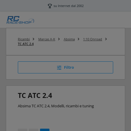
Passa al contenuto principale
su Internet dal 2002
Ricambi
Marcas A-K
Absima
1:10 Onroad
TC ATC 2.4
Filtro
TC ATC 2.4
Absima TC ATC 2.4, Modelli, ricambi e tuning