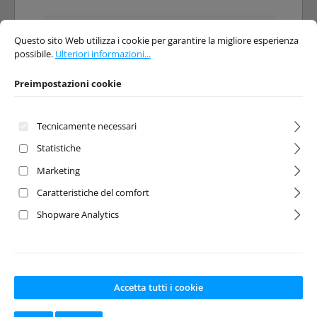
Preimpostazioni cookie
Questo sito Web utilizza i cookie per garantire la migliore esperienza possibi
Questo sito Web utilizza i cookie per garantire la migliore esperienza
possibile.
Ulteriori informazioni...
Preimpostazioni cookie
Tecnicamente necessari
Statistiche
Marketing
13T Input Gear
Steering Nut
Caratteristiche del comfort
3mm (4pcs)
Shopware Analytics
Numero del prodotto:
Numero del prodotto:
HPI-101216
HPI-101226
Produttore:
HPI
Produttore:
HPI
Accetta tutti i cookie
Disponibile a
Disponibile a
magazzino
magazzino