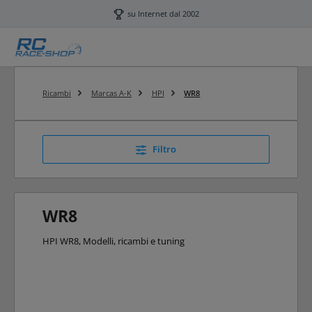
Passa al contenuto principale
su Internet dal 2002
Ricambi
Marcas A-K
HPI
WR8
Filtro
WR8
HPI WR8, Modelli, ricambi e tuning