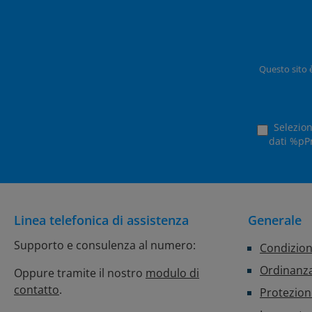
Questo sito 
Selezion
dati %pPr
Linea telefonica di assistenza
Generale
Supporto e consulenza al numero:
Condizion
Ordinanza
Oppure tramite il nostro
modulo di
contatto
.
Protezion