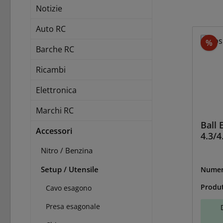
Notizie
Auto RC
Sc
%
Barche RC
Ricambi
Elettronica
Marchi RC
Ball
Accessori
4.3/
Nitro / Benzina
Setup / Utensile
Numer
BS-30
Produ
Cavo esagono
Presa esagonale