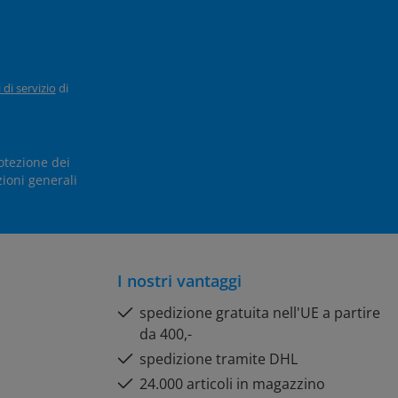
 di servizio
di
otezione dei
ioni generali
I nostri vantaggi
spedizione gratuita nell'UE a partire
da 400,-
spedizione tramite DHL
24.000 articoli in magazzino