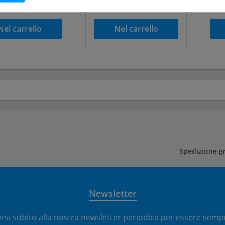
dizione
di spedizione
di s
Nel carrello
Nel carrello
Spedizione gr
Newsletter
ersi subito alla nostra newsletter periodica per essere sempr