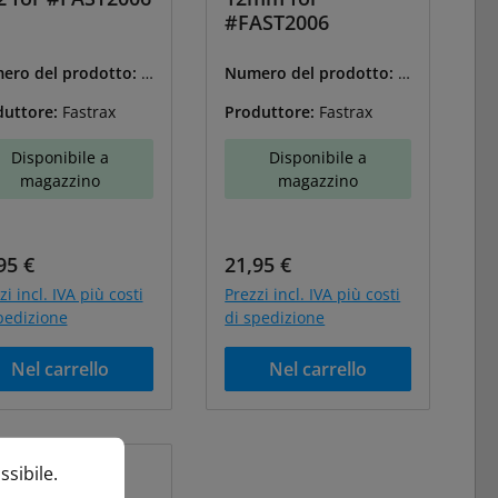
#FAST2006
ero del prodotto:
F
Numero del prodotto:
F
2005C
AST2005D
duttore:
Fastrax
Produttore:
Fastrax
Disponibile a
Disponibile a
magazzino
magazzino
zzo normale:
Prezzo normale:
95 €
21,95 €
zi incl. IVA più costi
Prezzi incl. IVA più costi
pedizione
di spedizione
Nel carrello
Nel carrello
bile.
Ulteriori informazioni...
ssibile.