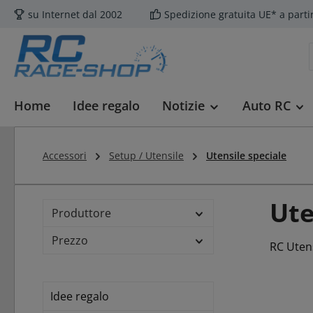
su Internet dal 2002
Spedizione gratuita UE* a parti
sa al contenuto principale
Salta alla ricerca
Passa alla navigazione principale
Home
Idee regalo
Notizie
Auto RC
Accessori
Setup / Utensile
Utensile speciale
Ute
Produttore
Prezzo
RC Utens
Idee regalo