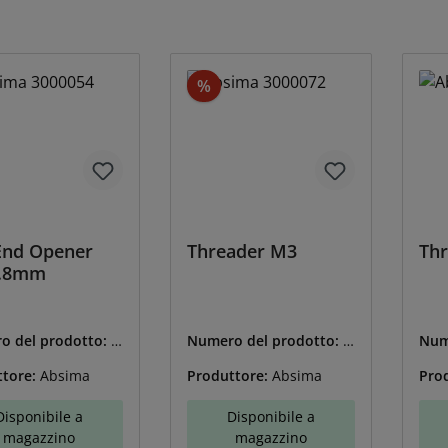
onto
Sconto
%
 End Opener
Threader M3
Th
4.8mm
o del prodotto:
A
Numero del prodotto:
A
Num
00054
BS-3000072
BS-
ttore:
Absima
Produttore:
Absima
Pro
Disponibile a
Disponibile a
magazzino
magazzino