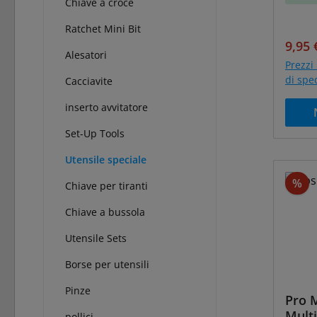
Chiave a croce
Ratchet Mini Bit
Prezz
9,95 
Alesatori
Prezzi 
di spe
Cacciavite
inserto avvitatore
Set-Up Tools
Utensile speciale
Sc
%
Chiave per tiranti
Chiave a bussola
Utensile Sets
Borse per utensili
Pinze
Pro M
Multi
pollici