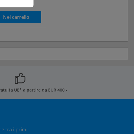
pedizione
Nel carrello
atuita UE* a partire da EUR 400,-
e tra i primi