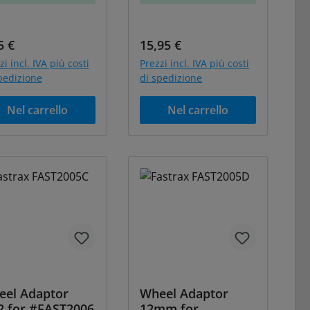
zzo normale:
Prezzo normale:
5 €
15,95 €
zi incl. IVA più costi
Prezzi incl. IVA più costi
pedizione
di spedizione
Nel carrello
Nel carrello
eel Adaptor
Wheel Adaptor
2 for #FAST2006
12mm for