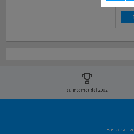
di spe
su Internet dal 2002
Basta iscriv