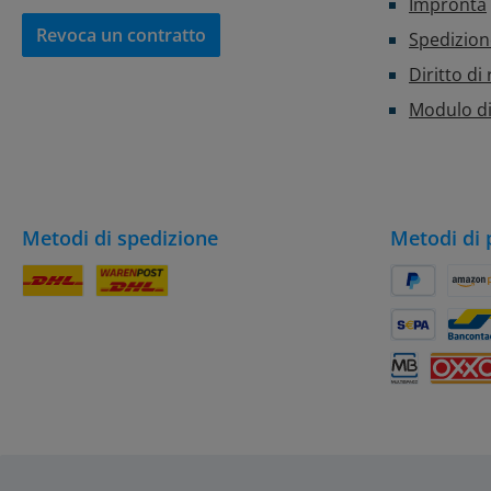
Impronta
Revoca un contratto
Spedizio
Diritto di
Modulo di
Metodi di spedizione
Metodi di
Pacco DHL
DHL
PayPal
Amaz
SEPA Lastsch
Banc
Multibanco
OXXO