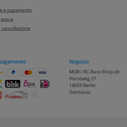
ne e pagamento
 revoca
 cancellazione
 pagamento
Negozio
MOB / RC-Race-Shop.de
Horstweg 27
on Pay
Später Bezahlen
Kredit- oder Debitkarte
14059 Berlin
rift
ontact
BLIK
eps
iDEAL
Germania
Przelewy24