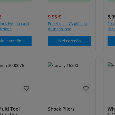
o di vendita:
Prezzo normale:
Prezzo di vendita:
Prezzo normale:
Pre
€
9,95 €
8,9
incl. IVA più costi
Prezzi incl. IVA più costi
Prez
dizione
di spedizione
di s
Nel carrello
Nel carrello
onto
ulti Tool
Shock Pliers
Wh
function
1:1