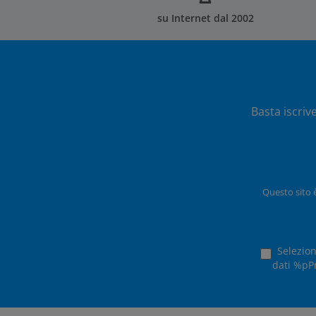
su Internet dal 2002
Basta iscriv
Questo sito 
Selezion
dati %pPr