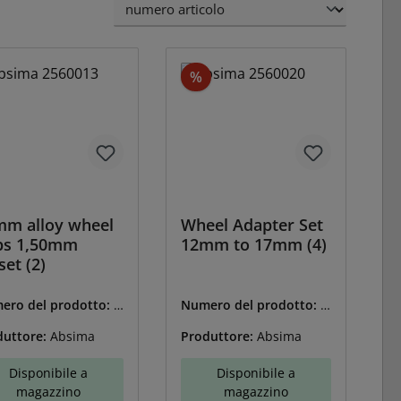
Sconto
%
m alloy wheel
Wheel Adapter Set
bs 1,50mm
12mm to 17mm (4)
set (2)
ero del prodotto:
A
Numero del prodotto:
A
2560013
BS-2560020
duttore:
Absima
Produttore:
Absima
Disponibile a
Disponibile a
magazzino
magazzino