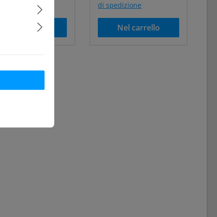
pedizione
di spedizione
Nel carrello
Nel carrello