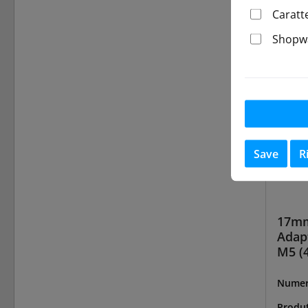
di spe
Caratt
Shopwa
Save
R
17mm
Adap
M5 (4
Numer
R-WA-
Produ