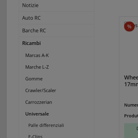
Notizie
Auto RC
Sc
%
Barche RC
Ricambi
Marcas A-K
Marche L-Z
Whee
Gomme
17mm
Crawler/Scaler
Carrozzerian
Numer
BS-25
Universale
Produ
Palle differenziali
E-Clips