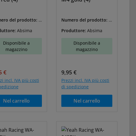
ero del prodotto:
A
Numero del prodotto:
A
2560026
BS-2560027
duttore:
Absima
Produttore:
Absima
Disponibile a
Disponibile a
magazzino
magazzino
zzo di vendita:
Prezzo normale:
Prezzo normale:
5 €
9,95 €
zi incl. IVA più costi
Prezzi incl. IVA più costi
pedizione
di spedizione
Nel carrello
Nel carrello