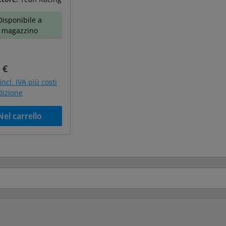
Disponibile a
magazzino
o normale:
 €
incl. IVA più costi
dizione
Nel carrello