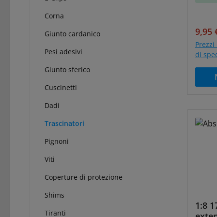
Corna
Prezz
9,95 
Giunto cardanico
Prezzi 
Pesi adesivi
di spe
Giunto sferico
Cuscinetti
Dadi
Trascinatori
Pignoni
Viti
Coperture di protezione
Shims
1:8 
Tiranti
exte