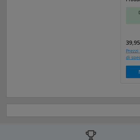
Prezz
39,95
Prezzi 
di spe