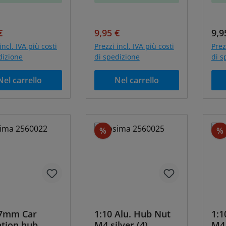
o di vendita:
Prezzo normale:
Prezzo di vendita:
Prezzo normale:
Pre
€
9,95 €
9,9
incl. IVA più costi
Prezzi incl. IVA più costi
Prez
dizione
di spedizione
di s
Nel carrello
Nel carrello
Sconto
%
%
17mm Car
1:10 Alu. Hub Nut
1:1
ntion hub
M4 silver (4)
M4 