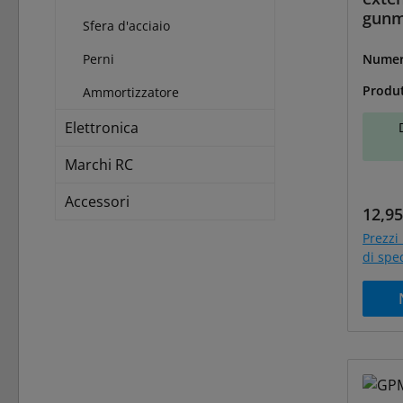
gunme
Sfera d'acciaio
Perni
Numer
BS-25
Produ
Ammortizzatore
Elettronica
Marchi RC
Accessori
Prezz
12,95
Prezzi 
di spe