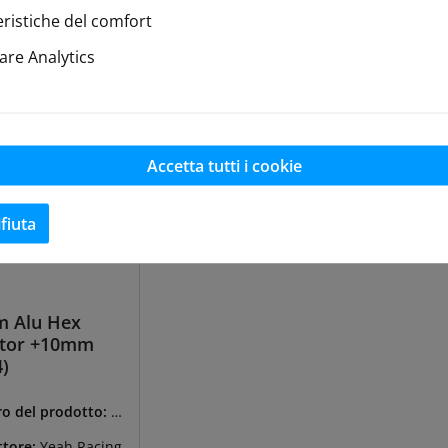
dizione
di spedizione
di s
eristiche del comfort
re Analytics
Nel carrello
Nel carrello
Accetta tutti i cookie
ifiuta
 Alu Hex
tor +10mm
)
o del prodotto:
Y
043BK
ttore:
Yeah Racing