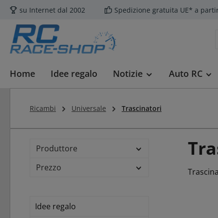
su Internet dal 2002
Spedizione gratuita UE* a parti
sa al contenuto principale
Salta alla ricerca
Passa alla navigazione principale
Home
Idee regalo
Notizie
Auto RC
Ricambi
Universale
Trascinatori
Tra
Produttore
Prezzo
Trascina
Idee regalo