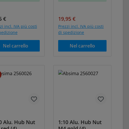
zzo normale:
Prezzo di vendita:
Prezzo normale:
5 €
19,95 €
zi incl. IVA più costi
Prezzi incl. IVA più costi
pedizione
di spedizione
Nel carrello
Nel carrello
Sconto
0 Alu. Hub Nut
1:10 Alu. Hub Nut
red (4)
M4 gold (4)