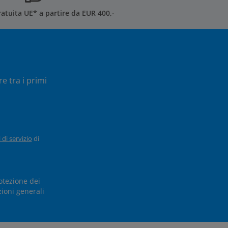
atuita UE* a partire da EUR 400,-
e tra i primi
 di servizio
di
otezione dei
ioni generali