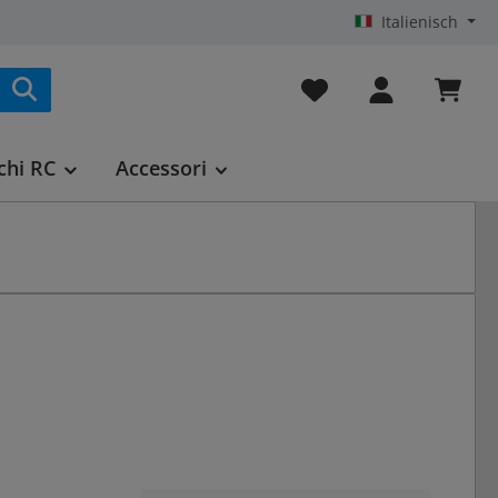
Italienisch
Hai 0 articoli nella list
chi RC
Accessori