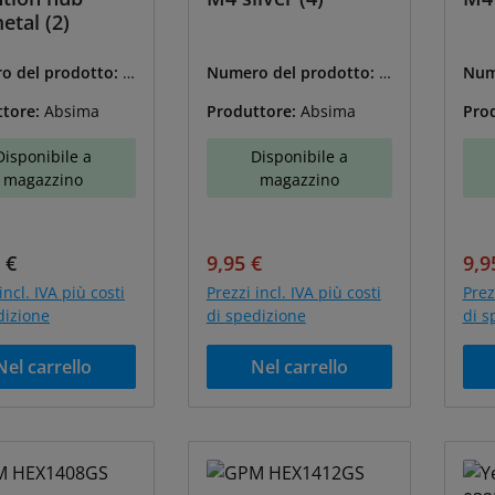
tal (2)
o del prodotto:
A
Numero del prodotto:
A
Num
60022
BS-2560025
BS-
ttore:
Absima
Produttore:
Absima
Pro
Disponibile a
Disponibile a
magazzino
magazzino
o normale:
Prezzo di vendita:
Prezzo normale:
Pre
 €
9,95 €
9,9
incl. IVA più costi
Prezzi incl. IVA più costi
Prez
dizione
di spedizione
di s
Nel carrello
Nel carrello