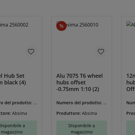
onto
Sconto
%
l Hub Set
Alu 7075 T6 wheel
12m
 black (4)
hubs offset
hu
-0.75mm 1:10 (2)
Off
o del prodotto:
A
Numero del prodotto:
A
Num
60002
BS-2560010
BS-
ttore:
Absima
Produttore:
Absima
Pro
Disponibile a
Disponibile a
magazzino
magazzino