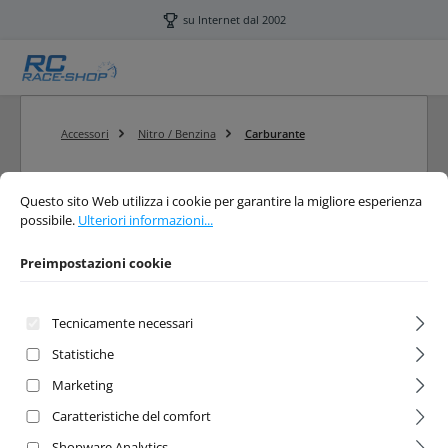
Passa al contenuto principale
su Internet dal 2002
Accessori
Nitro / Benzina
Carburante
Preimpostazioni cookie
Questo sito Web utilizza i cookie per garantire la migliore esperienza possibi
Questo sito Web utilizza i cookie per garantire la migliore esperienza
Filtro
possibile.
Ulteriori informazioni...
Preimpostazioni cookie
Carburante
Tecnicamente necessari
RC Nitro Carburante
Statistiche
Marketing
Caratteristiche del comfort
Nessun prodotto trovato.
Shopware Analytics