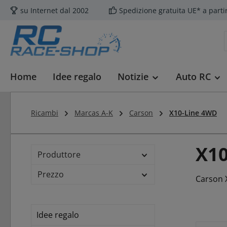
su Internet dal 2002
Spedizione gratuita UE* a parti
sa al contenuto principale
Salta alla ricerca
Passa alla navigazione principale
Home
Idee regalo
Notizie
Auto RC
Ricambi
Marcas A-K
Carson
X10-Line 4WD
X10
Produttore
Prezzo
Carson X
Idee regalo