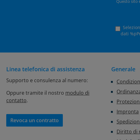
Questo sito 
Selezion
dati %pPr
Linea telefonica di assistenza
Generale
Supporto e consulenza al numero:
Condizion
Ordinanza
Oppure tramite il nostro
modulo di
contatto
.
Protezion
Impronta
Revoca un contratto
Spedizio
Diritto di