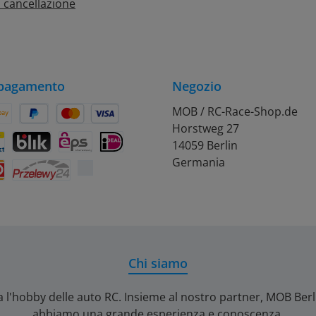
 cancellazione
 pagamento
Negozio
MOB / RC-Race-Shop.de
Horstweg 27
on Pay
Später Bezahlen
Kredit- oder Debitkarte
14059 Berlin
rift
ontact
BLIK
eps
iDEAL
Germania
Przelewy24
Chi siamo
a l'hobby delle auto RC. Insieme al nostro partner, MOB Ber
abbiamo una grande esperienza e conoscenza.