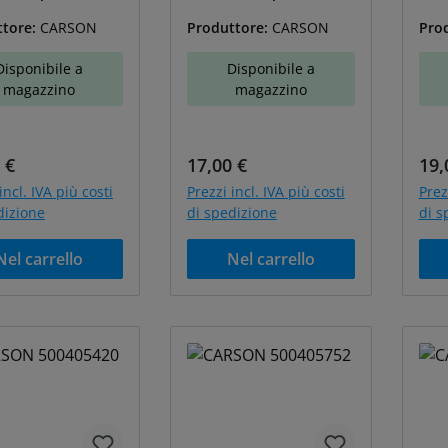
405344
A-500405346
A-5
ttore:
CARSON
Produttore:
CARSON
Pro
Disponibile a
Disponibile a
magazzino
magazzino
o normale:
Prezzo normale:
Pre
 €
17,00 €
19,
incl. IVA più costi
Prezzi incl. IVA più costi
Prez
dizione
di spedizione
di s
Nel carrello
Nel carrello