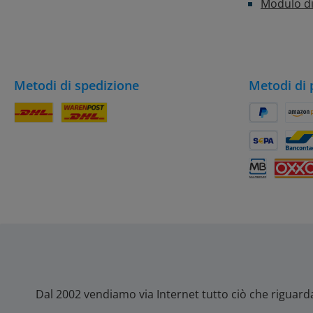
Modulo di
Metodi di spedizione
Metodi di
Pacco DHL
DHL
PayPal
Amaz
SEPA Lastsch
Banc
Multibanco
OXXO
Dal 2002 vendiamo via Internet tutto ciò che riguard