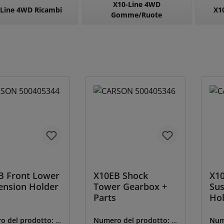
X10-Line 4WD
-Line 4WD Ricambi
X1
Gomme/Ruote
B Front Lower
X10EB Shock
X1
ension Holder
Tower Gearbox +
Sus
Parts
Hol
o del prodotto:
T
Numero del prodotto:
T
Num