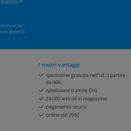
 di servizio
di
otezione dei
ioni generali
I nostri vantaggi
spedizione gratuita nell'UE a partire
da 400,-
spedizione tramite DHL
24.000 articoli in magazzino
pagamento sicuro
online dal 2002