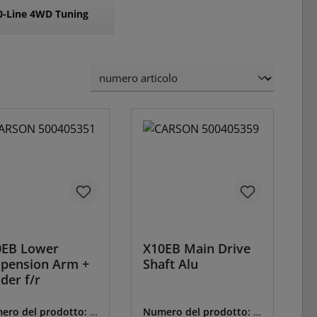
0-Line 4WD Tuning
0EB Lower
X10EB Main Drive
pension Arm +
Shaft Alu
der f/r
ero del prodotto:
T
Numero del prodotto:
T