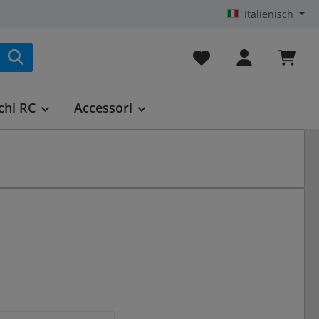
Italienisch
Hai 0 articoli nella list
chi RC
Accessori