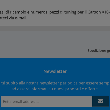
zi di ricambio e numerosi pezzi di tuning per il Carson X10
ateci via e-mail.
Spedizione gr
Newsletter
ersi subito alla nostra newsletter periodica per essere sempr
ad essere informati su nuovi prodotti e offerte.
Indirizzo
e-
mail