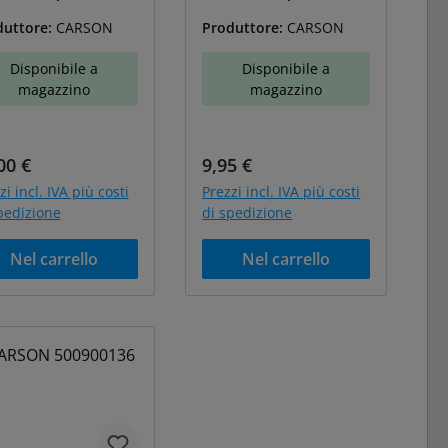
00405351
A-500405359
duttore:
CARSON
Produttore:
CARSON
Disponibile a
Disponibile a
magazzino
magazzino
zzo normale:
Prezzo normale:
00 €
9,95 €
zi incl. IVA più costi
Prezzi incl. IVA più costi
pedizione
di spedizione
Nel carrello
Nel carrello