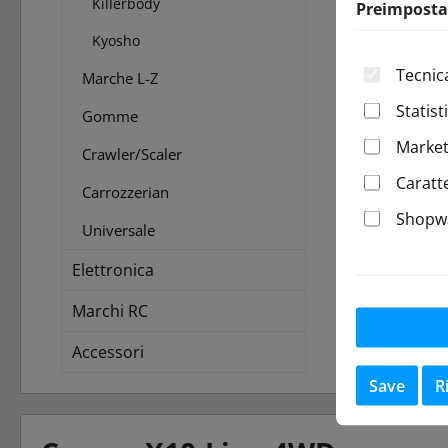
Killerbody
Preimposta
Kyosho
Tecnic
Marche L-Z
Statist
Gomme
Market
Crawler/Scaler
Caratt
Carrozzerian
Shopwa
Universale
Elettronica
Marchi RC
Accessori
Save
R