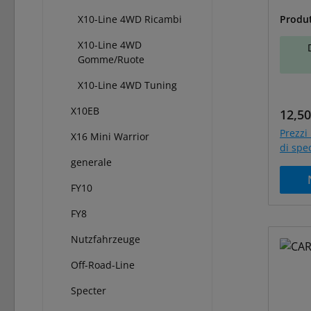
A-500
X10-Line 4WD Ricambi
Produ
X10-Line 4WD
Gomme/Ruote
X10-Line 4WD Tuning
X10EB
Prezz
12,50
Prezzi 
X16 Mini Warrior
di spe
generale
FY10
FY8
Nutzfahrzeuge
Off-Road-Line
Specter