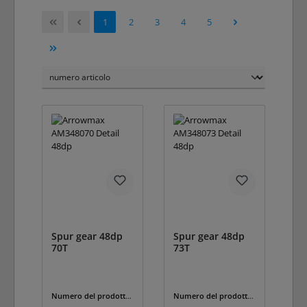
Pagina
Pagina
Pagina
Pagina
Pagina
1
2
3
4
5
Spur gear 48dp
Spur gear 48dp
70T
73T
Numero del prodotto:
Numero del prodotto:
AM348070
AM348073