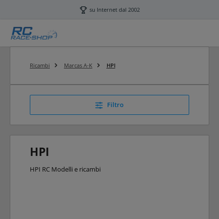
Passa al contenuto principale
su Internet dal 2002
Ricambi
Marcas A-K
HPI
Filtro
HPI
HPI RC Modelli e ricambi