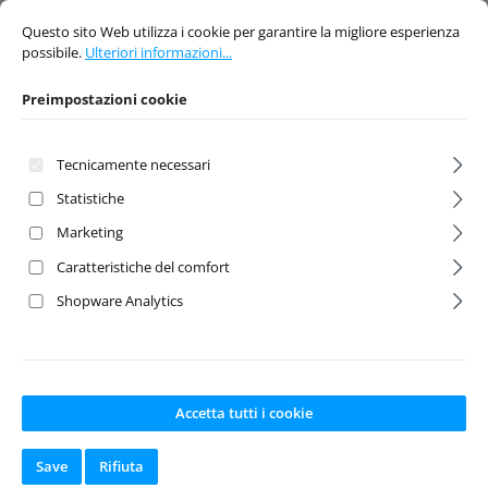
Preimpostazioni cookie
Questo sito Web utilizza i cookie per garantire la migliore esperienza possibi
Produttore:
Arrowmax
Produttore:
Arrowmax
Questo sito Web utilizza i cookie per garantire la migliore esperienza
Disponibile a
Disponibile a
possibile.
Ulteriori informazioni...
magazzino
magazzino
Preimpostazioni cookie
Prezzo normale:
Prezzo normale:
5,50 €
5,50 €
Tecnicamente necessari
Prezzi incl. IVA più
Prezzi incl. IVA più
costi di spedizione
costi di spedizione
Statistiche
Marketing
Nel carrello
Nel carrello
Caratteristiche del comfort
Shopware Analytics
Accetta tutti i cookie
Save
Rifiuta