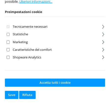
possibile.
Ulteriori informazioni...
Preimpostazioni cookie
Tecnicamente necessari
Statistiche
Marketing
Caratteristiche del comfort
Shopware Analytics
HC-M 1:10 M-
HYPER-M 1:10 M-
chassis clear
Chassis Body
body
clear
Numero del prodotto:
Numero del prodotto:
Accetta tutti i cookie
BD-FWD-HCM
BDTC-HYPM
Produttore:
Produttore:
Bittydesign
Bittydesign
Save
Rifiuta
Disponibile a
Disponibile a
magazzino
magazzino