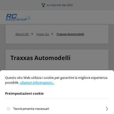
Passa al contenuto principale
su Internet dal 2002
Marchi RC
Hyper Go
Traxxas Automodelli
Traxxas Automodelli
Preimpostazioni cookie
Questo sito Web utilizza i cookie per garantire la migliore esperienza possibi
Questo sito Web utilizza i cookie per garantire la migliore esperienza
possibile.
Ulteriori informazioni...
Preimpostazioni cookie
Tecnicamente necessari