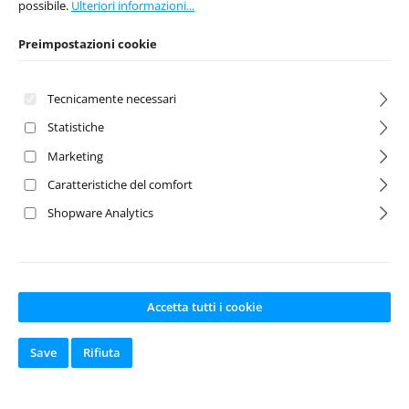
possibile.
Ulteriori informazioni...
Preimpostazioni cookie
Tecnicamente necessari
Statistiche
Marketing
Caratteristiche del comfort
Alu Rose
3x25mm
Shopware Analytics
Joints/Turnbuckl
Titanium
es (4) orange 1:10
Turnbuckle (2)
Numero del prodotto:
Numero del prodotto:
ABS-2330031
LNS1325
Accetta tutti i cookie
Produttore:
Absima
Produttore:
Lunsford
Disponibile a
Save
Rifiuta
magazzino