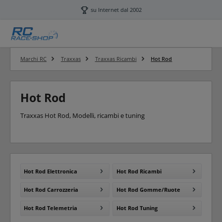
Passa al contenuto principale
su Internet dal 2002
Marchi RC
Traxxas
Traxxas Ricambi
Hot Rod
Hot Rod
Traxxas Hot Rod, Modelli, ricambi e tuning
Hot Rod Elettronica
Hot Rod Ricambi
Hot Rod Carrozzeria
Hot Rod Gomme/Ruote
Hot Rod Telemetria
Hot Rod Tuning