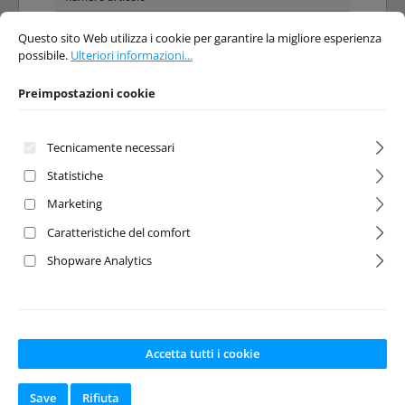
Preimpostazioni cookie
Questo sito Web utilizza i cookie per garantire la migliore esperienza possibi
Questo sito Web utilizza i cookie per garantire la migliore esperienza
possibile.
Ulteriori informazioni...
Sconto
%
Preimpostazioni cookie
Tecnicamente necessari
Statistiche
Marketing
Alu. Camber
Chassis Droop
Gauge, sliver
Gauge for 1;10 &
Caratteristiche del comfort
1:8 OnRoad, red
Shopware Analytics
Numero del prodotto:
Numero del prodotto:
ABS-3000047
ABS-3000053
Produttore:
Absima
Produttore:
Absima
Disponibile a
Accetta tutti i cookie
magazzino
Save
Rifiuta