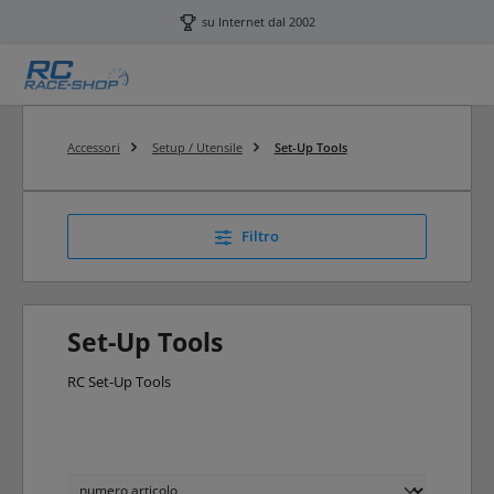
Passa al contenuto principale
su Internet dal 2002
Accessori
Setup / Utensile
Set-Up Tools
Filtro
Set-Up Tools
RC Set-Up Tools