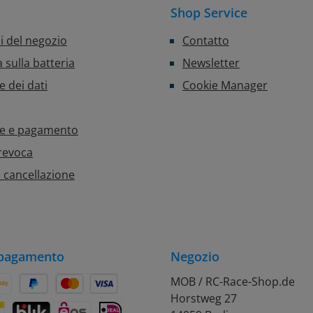
Shop Service
i del negozio
Contatto
 sulla batteria
Newsletter
e dei dati
Cookie Manager
ne e pagamento
 revoca
 cancellazione
 pagamento
Negozio
MOB / RC-Race-Shop.de
Horstweg 27
on Pay
Später Bezahlen
Kredit- oder Debitkarte