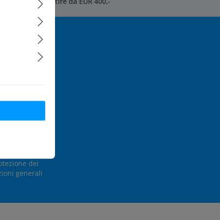
atuita UE* a partire da EUR 400,-
e tra i primi
 di servizio
di
otezione dei
ioni generali