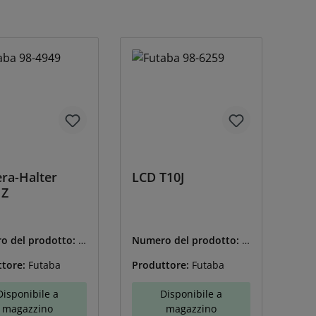
ra-Halter
LCD T10J
MZ
o del prodotto:
F
Numero del prodotto:
F
4949
U-98-6259
ttore:
Futaba
Produttore:
Futaba
Disponibile a
Disponibile a
magazzino
magazzino