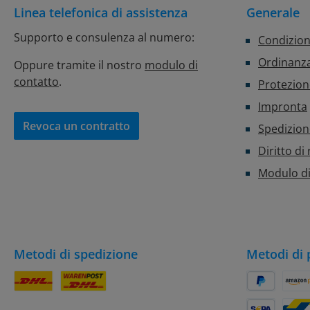
Linea telefonica di assistenza
Generale
Supporto e consulenza al numero:
Condizion
Ordinanza
Oppure tramite il nostro
modulo di
contatto
.
Protezion
Impronta
Revoca un contratto
Spedizio
Diritto di
Modulo di
Metodi di spedizione
Metodi di
Pacco DHL
DHL
PayPal
Amaz