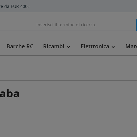
re da EUR 400,-
Barche RC
Ricambi
Elettronica
Mar
taba