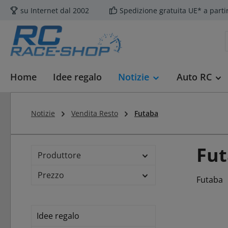
su Internet dal 2002
Spedizione gratuita UE* a parti
sa al contenuto principale
Salta alla ricerca
Passa alla navigazione principale
Home
Idee regalo
Notizie
Auto RC
Notizie
Vendita Resto
Futaba
Fu
Produttore
Prezzo
Futaba
Idee regalo