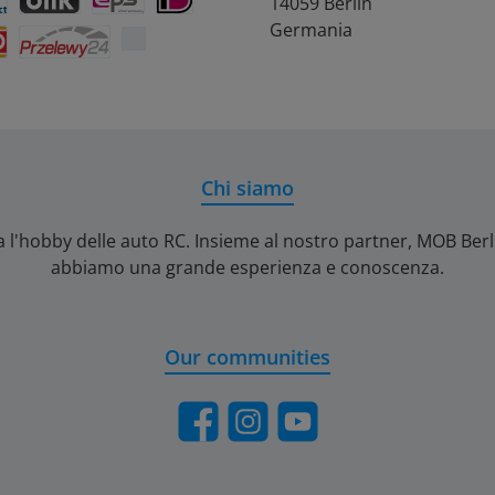
14059 Berlin
rift
ontact
BLIK
eps
iDEAL
Germania
Przelewy24
Chi siamo
a l'hobby delle auto RC. Insieme al nostro partner, MOB Ber
abbiamo una grande esperienza e conoscenza.
Our communities
Facebook
Instagram
YouTube