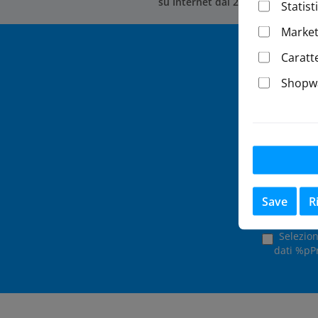
su Internet dal 2002
Statist
Market
Caratt
Shopwa
Basta iscriv
Questo sito 
Save
R
Selezion
dati %pPr