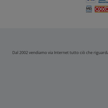
SEPA Lastsch
Banc
Multibanco
OXXO
Dal 2002 vendiamo via Internet tutto ciò che riguard