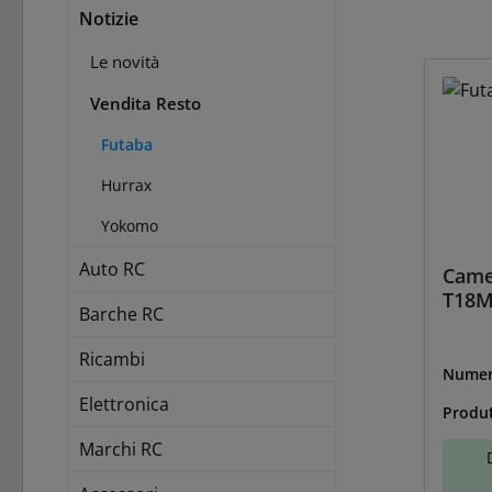
Notizie
Le novità
Vendita Resto
Futaba
Hurrax
Yokomo
Auto RC
Came
T18
Barche RC
Ricambi
Numer
U-98-
Elettronica
Produ
Marchi RC