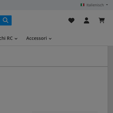
Italienisch
Hai 0 articoli nella list
chi RC
Accessori