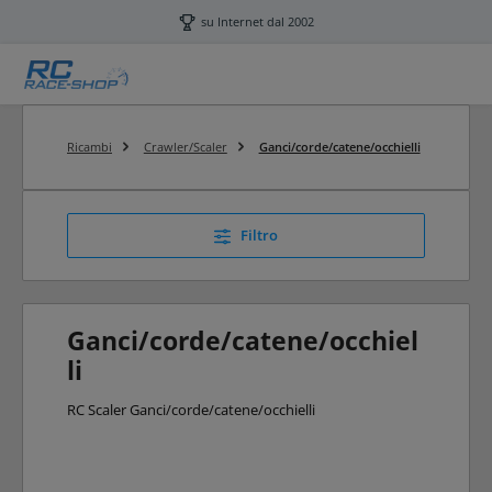
Passa al contenuto principale
su Internet dal 2002
Ricambi
Crawler/Scaler
Ganci/corde/catene/occhielli
Filtro
Ganci/corde/catene/occhiel
li
RC Scaler Ganci/corde/catene/occhielli