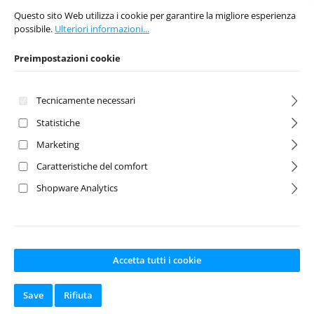
Questo sito Web utilizza i cookie per garantire la migliore esperienza possibi
Disponibile a
Disponibile a
Questo sito Web utilizza i cookie per garantire la migliore esperienza
magazzino
magazzino
possibile.
Ulteriori informazioni...
Preimpostazioni cookie
Prezzo normale:
Prezzo normale:
5,99 €
16,95 €
Prezzi incl. IVA più
Prezzi incl. IVA più
costi di spedizione
costi di spedizione
Tecnicamente necessari
Statistiche
Nel carrello
Nel carrello
Marketing
Caratteristiche del comfort
Shopware Analytics
Accetta tutti i cookie
Save
Rifiuta
Carbon fiber
Ladder for roof