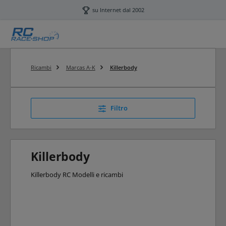
Passa al contenuto principale
su Internet dal 2002
Ricambi
Marcas A-K
Killerbody
Filtro
Killerbody
Killerbody RC Modelli e ricambi