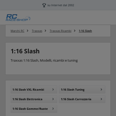
Passa al contenuto principale
su Internet dal 2002
Marchi RC
Traxxas
Traxxas Ricambi
1:16 Slash
1:16 Slash
Traxxas 1:16 Slash, Modelli, ricambi e tuning
1:16 Slash VXL Ricambi
1:16 Slash Tuning
1:16 Slash Elettronica
1:16 Slash Carrozzeria
1:16 Slash Gomme/Ruote