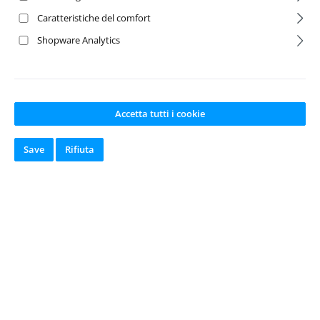
Caratteristiche del comfort
Shopware Analytics
Accetta tutti i cookie
Save
Rifiuta
USB-C 65W
USB-C 45W
Power Supply
Power Supply
Adapter-EU
Numero del prodotto:
Numero del prodotto:
GEA65WAD-EU
TRX2912-EU
Produttore:
Gens ace
Produttore:
Traxxas
Disponibile a
Disponibile a
magazzino
magazzino