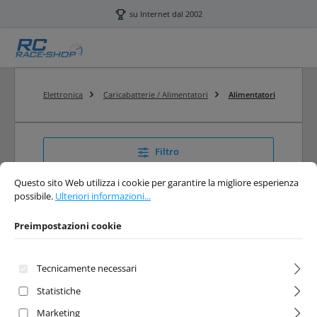
Passa al contenuto principale
su Internet dal 2002
Elettronica
Caricabatterie / Alimentatori
Alimentatori
Filtro
Preimpostazioni cookie
Questo sito Web utilizza i cookie per garantire la migliore esperienza possibi
Questo sito Web utilizza i cookie per garantire la migliore esperienza
possibile.
Ulteriori informazioni...
Alimentatori
Preimpostazioni cookie
RC Alimentatori
Tecnicamente necessari
Statistiche
Marketing