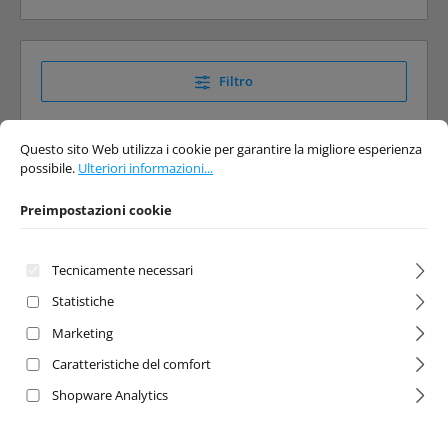
Filtro
Preimpostazioni cookie
Questo sito Web utilizza i cookie per garantire la migliore esperienza possibi
Questo sito Web utilizza i cookie per garantire la migliore esperienza
possibile.
Ulteriori informazioni...
Preimpostazioni cookie
Tecnicamente necessari
Statistiche
Marketing
Caratteristiche del comfort
Shopware Analytics
Valutazione media di 5 su 5 stelle
X-Maxx Mounted
1:5 B-Rocket
Tires Tomahawk
Tires+Insert rear (2)