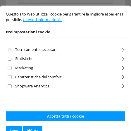
Preimpostazioni cookie
Questo sito Web utilizza i cookie per garantire la migliore esperienza possibi
Questo sito Web utilizza i cookie per garantire la migliore esperienza
possibile.
Ulteriori informazioni...
Preimpostazioni cookie
Tecnicamente necessari
Statistiche
Pinion 32dp 14T
Pinion 32dp 15T
Marketing
5mm Steel
5mm Steel
Caratteristiche del comfort
Shopware Analytics
Numero del prodotto:
Numero del prodotto:
65-RW3214.5
65-RW3215.5
Produttore:
RW Racing
Produttore:
RW Racing
Disponibile a
Disponibile a
magazzino
magazzino
Accetta tutti i cookie
Save
Rifiuta