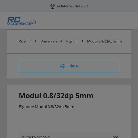
Passa al contenuto principale
su Internet dal 2002
Ricambi
Universale
Pignoni
Modul 0.8/32dp 5mm
Filtro
Modul 0.8/32dp 5mm
Pignone Modul 0.8/32dp 5mm