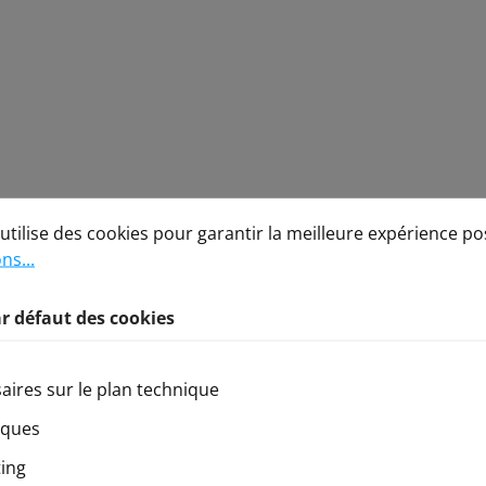
défaut des cookies
lise des cookies pour garantir la meilleure expérience possi
utilise des cookies pour garantir la meilleure expérience po
ns...
r défaut des cookies
aires sur le plan technique
iques
ing