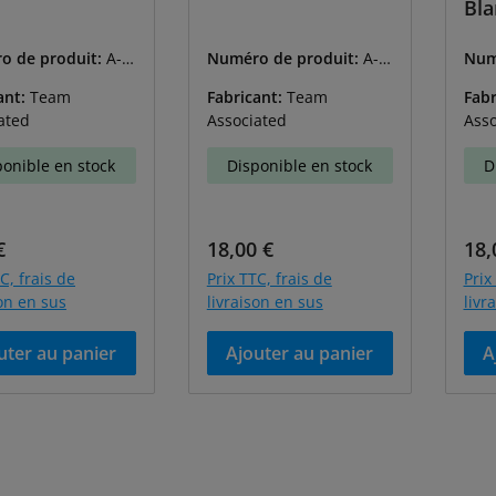
Bla
o de produit:
A-6
Numéro de produit:
A-9
Num
1628
163
ant:
Team
Fabricant:
Team
Fabr
ated
Associated
Asso
ponible en stock
Disponible en stock
D
égulier :
Prix régulier :
Prix
€
18,00 €
18,
C, frais de
Prix TTC, frais de
Prix
son en sus
livraison en sus
livr
uter au panier
Ajouter au panier
A