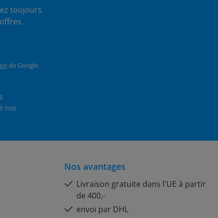
ez toujours
offres.
ion
de Google.
En sélectionnant Continuer, vous confirmez que vous avez lu nos
et que vous avez accepté nos
Nos avantages
Livraison gratuite dans l'UE à partir
de 400,-
envoi par DHL