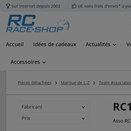
sur Internet depuis 2002
UE sans frais d'envoi* à pa
ser au contenu principal
Passer à la recherche
Passer à la navigation principale
Accueil
Idées de cadeaux
Actualités
V
Accessoires
Pièces détachées
Marque de L-Z
Team Associate
RC1
Fabricant
Prix
Asso RC1