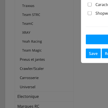
Caract
Traxxas
Shopwa
Team STRC
TeamC
XRAY
Yeah Racing
Team Magic
Save
R
Pneus et jantes
Crawler/Scaler
Carrosserie
Universel
Electonique
Marques RC