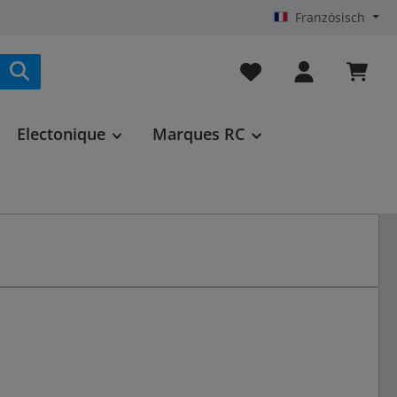
Französisch
Vous avez 0 articles da
Electonique
Marques RC