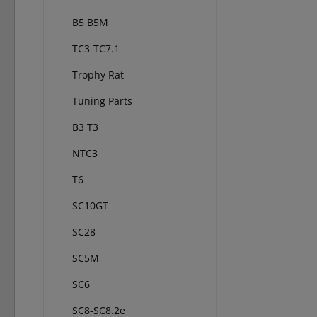
B5 B5M
TC3-TC7.1
Trophy Rat
Tuning Parts
B3 T3
NTC3
T6
SC10GT
SC28
SC5M
SC6
SC8-SC8.2e