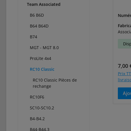
Team Associated
B6 B6D
Numér
264
Fabric
B64 B64D
Associ
B74
Dis
MGT - MGT 8.0
ProLite 4x4
Prix r
7,00 
RC10 Classic
Prix TT
livrai
RC10 Classic Pièces de
rechange
Ajo
RC10F6
SC10-SC10.2
B4-B4.2
B44-B44.3