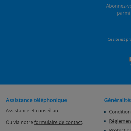
Abonnez-vo
parmi 
Ce site est p
i
Assistance téléphonique
Généralité
Assistance et conseil au:
Condition
Réglement
Ou via notre
formulaire de contact
.
Protectio