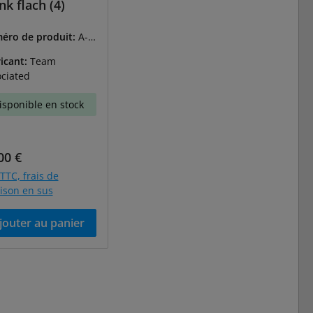
nk flach (4)
éro de produit:
A-9
0
icant:
Team
ciated
isponible en stock
 régulier :
00 €
 TTC, frais de
aison en sus
jouter au panier