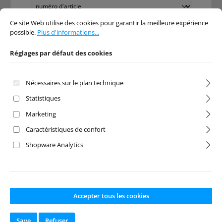
Réglages par défaut des cookies
Ce site Web utilise des cookies pour garantir la meilleure expérience possibl
Ce site Web utilise des cookies pour garantir la meilleure expérience
possible.
Plus d'informations...
Réduction
%
Réglages par défaut des cookies
Nécessaires sur le plan technique
Statistiques
Marketing
Tapis de soudure
Coupelle
Caractéristiques de confort
en silicone tapis
magnétique pour
en silicone
visserie noir
Shopware Analytics
45x30cm
Numéro de produit:
1
Numéro de produit:
A
533776
BS-3000061
Fabricant:
MC-POWER
Fabricant:
Absima
Disponible en
Disponible en
Accepter tous les cookies
stock
stock
Save
Refuser