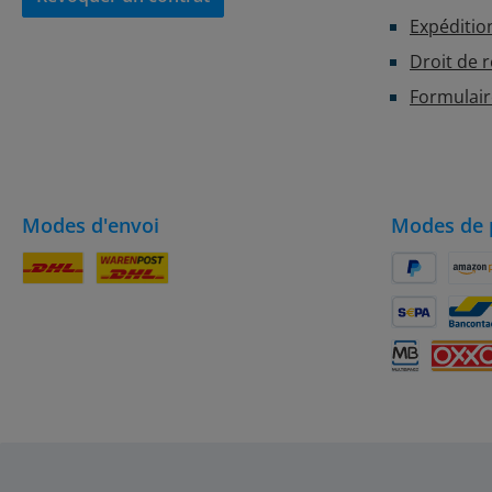
Expéditio
Droit de 
Formulair
Modes d'envoi
Modes de 
Colis DHL
DHL
PayPal
Amaz
SEPA Lastsch
Banc
Multibanco
OXXO