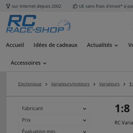
sur Internet depuis 2002
UE sans frais d'envoi* à pa
ser au contenu principal
Passer à la recherche
Passer à la navigation principale
Accueil
Idées de cadeaux
Actualités
V
Accessoires
Electonique
Variateurs/moteurs
Variateurs
1
1:8
Fabricant
Prix
RC Varia
Évaluation min.