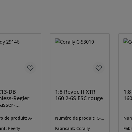
C13-DB
1:8 Revoc II XTR
1:8
hless-Regler
160 2-6S ESC rouge
160
asser-
tent m. Lüfter
o de produit:
A-2
Numéro de produit:
C-5
Num
3010
301
ant:
Reedy
Fabricant:
Corally
Fabr