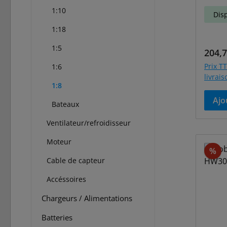
1:10
Dis
1:18
1:5
Prix r
204,7
Prix TT
1:6
livrai
1:8
Ajo
Bateaux
Ventilateur/refroidisseur
Moteur
Ré
%
Cable de capteur
Accéssoires
Chargeurs / Alimentations
Batteries