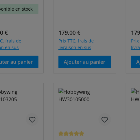
ponible en stock
égulier :
Prix régulier :
Prix
0 €
179,00 €
179
C, frais de
Prix TTC, frais de
Prix
son en sus
livraison en sus
livr
uter au panier
Ajouter au panier
A
duction