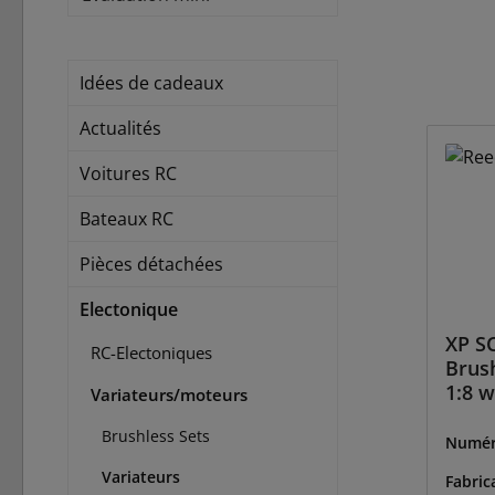
Idées de cadeaux
Actualités
Voitures RC
Bateaux RC
Pièces détachées
Electonique
XP S
RC-Electoniques
Brus
1:8 w
Variateurs/moteurs
resis
Brushless Sets
Numér
9146
Variateurs
Fabric