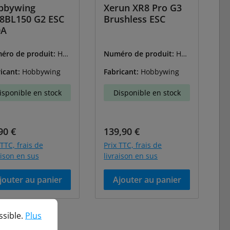
bbywing
Xerun XR8 Pro G3
8BL150 G2 ESC
Brushless ESC
0A
éro de produit:
HW
Numéro de produit:
HW
09003
30113400
icant:
Hobbywing
Fabricant:
Hobbywing
isponible en stock
Disponible en stock
 régulier :
Prix régulier :
90 €
139,90 €
 TTC, frais de
Prix TTC, frais de
aison en sus
livraison en sus
jouter au panier
Ajouter au panier
ble.
Plus d'informations...
ssible.
Plus