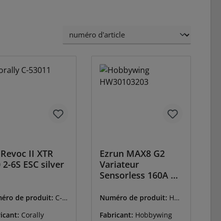
 Revoc II XTR
Ezrun MAX8 G2
 2-6S ESC silver
Variateur
Sensorless 160A 3-
6s LiPo BEC 6A
éro de produit:
C-5
Numéro de produit:
HW
1
30103203
icant:
Corally
Fabricant:
Hobbywing