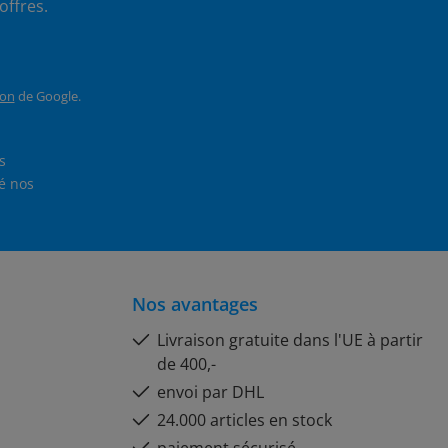
offres.
ion
de Google.
En sélectionnant Continuer, vous confirmez que vous avez lu nos
et que vous avez accepté nos
Nos avantages
Livraison gratuite dans l'UE à partir
de 400,-
envoi par DHL
24.000 articles en stock