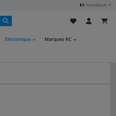
Französisch
Vous avez 0 articles da
Electonique
Marques RC