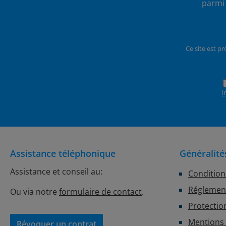
parmi 
Ce site est p
i
Assistance téléphonique
Généralité
Assistance et conseil au:
Condition
Réglement
Ou via notre
formulaire de contact
.
Protectio
Mentions 
Révoquer un contrat