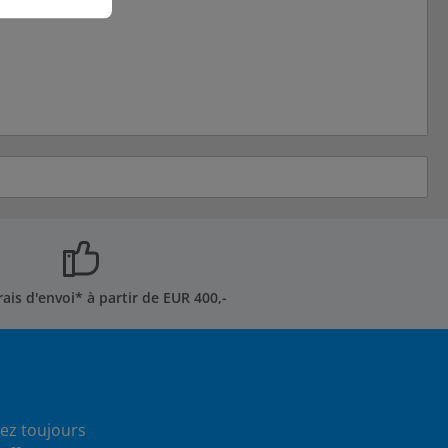
rais d'envoi* à partir de EUR 400,-
ez toujours