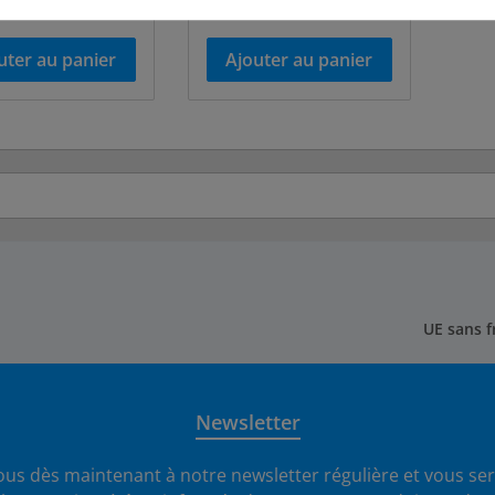
son en sus
livraison en sus
uter au panier
Ajouter au panier
UE sans f
Newsletter
us dès maintenant à notre newsletter régulière et vous ser