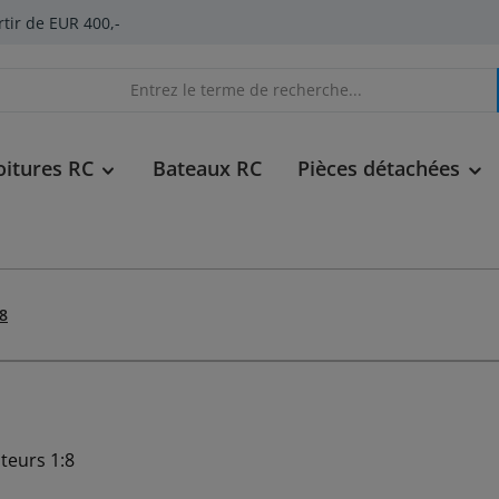
rtir de EUR 400,-
oitures RC
Bateaux RC
Pièces détachées
:8
teurs 1:8