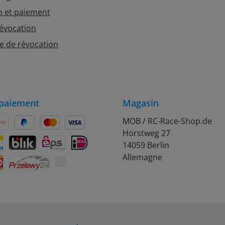
n et paiement
révocation
e de révocation
paiement
Magasin
MOB / RC-Race-Shop.de
Horstweg 27
on Pay
Später Bezahlen
Kredit- oder Debitkarte
14059 Berlin
rift
ontact
BLIK
eps
iDEAL
Allemagne
Przelewy24