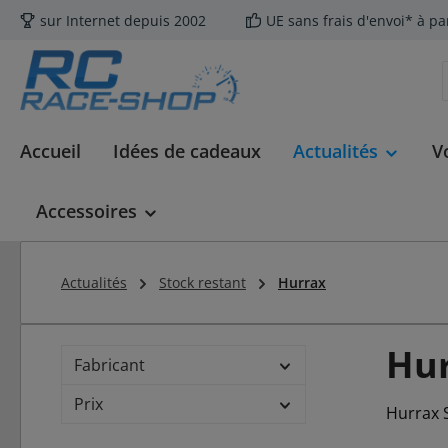
sur Internet depuis 2002
UE sans frais d'envoi* à pa
ser au contenu principal
Passer à la recherche
Passer à la navigation principale
Accueil
Idées de cadeaux
Actualités
V
Accessoires
Actualités
Stock restant
Hurrax
Hu
Fabricant
Prix
Hurrax 