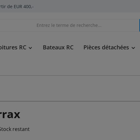
rtir de EUR 400,-
oitures RC
Bateaux RC
Pièces détachées
rrax
Stock restant