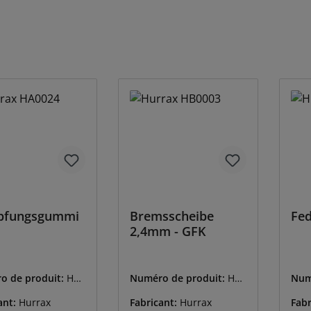
pfungsgummi
Bremsscheibe
Fed
2,4mm - GFK
o de produit:
HU-
Numéro de produit:
HU-
Num
4
HB0003
HC0
ant:
Hurrax
Fabricant:
Hurrax
Fabr