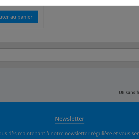
son en sus
uter au panier
UE sans f
Newsletter
us dès maintenant à notre newsletter régulière et vous ser