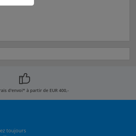
rais d'envoi* à partir de EUR 400,-
ez toujours