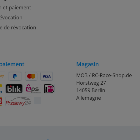
n et paiement
révocation
e de révocation
paiement
Magasin
MOB / RC-Race-Shop.de
Horstweg 27
on Pay
Später Bezahlen
Kredit- oder Debitkarte
14059 Berlin
rift
ontact
BLIK
eps
iDEAL
Allemagne
Przelewy24