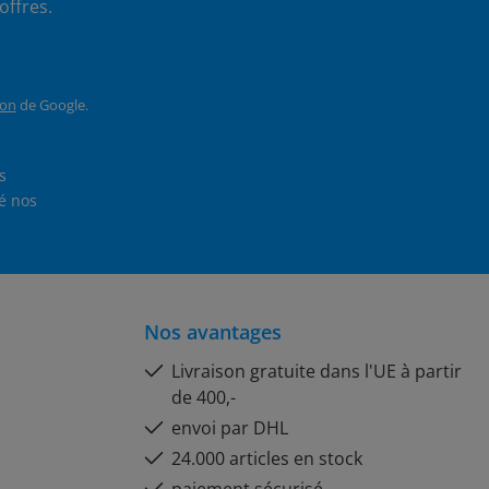
offres.
ion
de Google.
En sélectionnant Continuer, vous confirmez que vous avez lu nos
et que vous avez accepté nos
Nos avantages
Livraison gratuite dans l'UE à partir
de 400,-
envoi par DHL
24.000 articles en stock