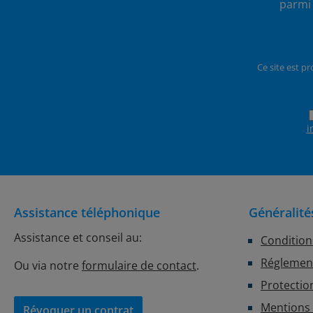
parmi 
Ce site est p
i
Assistance téléphonique
Généralité
Assistance et conseil au:
Condition
Réglement
Ou via notre
formulaire de contact
.
Protectio
Mentions 
Révoquer un contrat