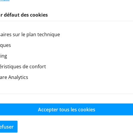
r défaut des cookies
aires sur le plan technique
iques
kkugel 10-12 -
ing
rei (4)
éristiques de confort
o de produit:
HU-
re Analytics
5
ant:
Hurrax
ponible en stock
Accepter tous les cookies
égulier :
€
efuser
C, frais de