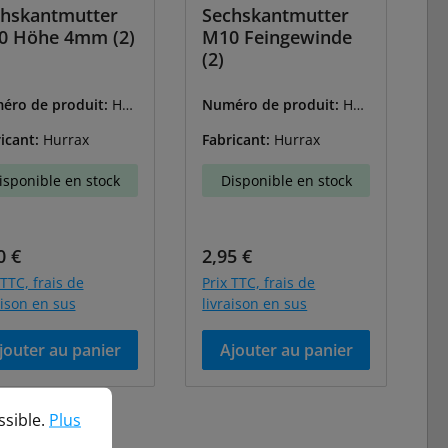
hskantmutter
Sechskantmutter
0 Höhe 4mm (2)
M10 Feingewinde
(2)
éro de produit:
HU-
Numéro de produit:
HU-
101
HN2101F
icant:
Hurrax
Fabricant:
Hurrax
isponible en stock
Disponible en stock
 régulier :
Prix régulier :
0 €
2,95 €
 TTC, frais de
Prix TTC, frais de
aison en sus
livraison en sus
jouter au panier
Ajouter au panier
ble.
Plus d'informations...
ssible.
Plus