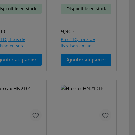
isponible en stock
Disponible en stock
 régulier :
Prix régulier :
0 €
9,90 €
 TTC, frais de
Prix TTC, frais de
aison en sus
livraison en sus
jouter au panier
Ajouter au panier