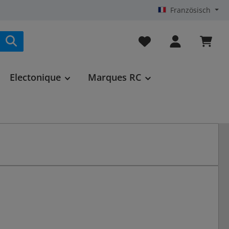
Französisch
Vous avez 0 articles da
Electonique
Marques RC