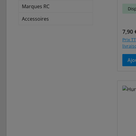
Marques RC
Dis
Accessoires
Prix r
7,90 
Prix TT
livrai
Ajo