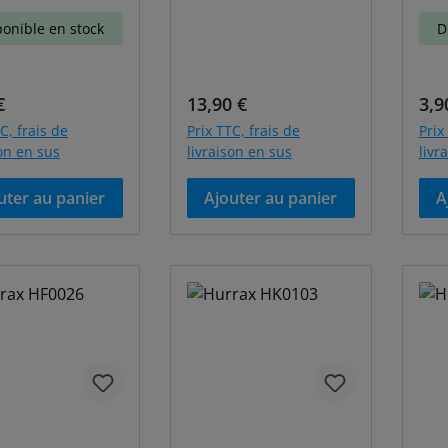
ponible en stock
D
égulier :
Prix régulier :
Prix
€
13,90 €
3,9
C, frais de
Prix TTC, frais de
Prix
son en sus
livraison en sus
livr
uter au panier
Ajouter au panier
A