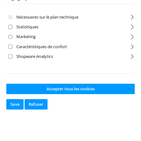
Nécessaires sur le plan technique
Statistiques
Marketing
Caractéristiques de confort
Shopware Analytics
Bouchon
Support de
Accepter tous les cookies
d'échappement
tuyau
d'échappement
en aluminium
Save
Refuser
Flex noir
Numéro de produit:
A
Numéro de produit:
R
BS-2300030
O-R16002BK
Fabricant:
Absima
Fabricant:
Robitronic
Disponible en
stock