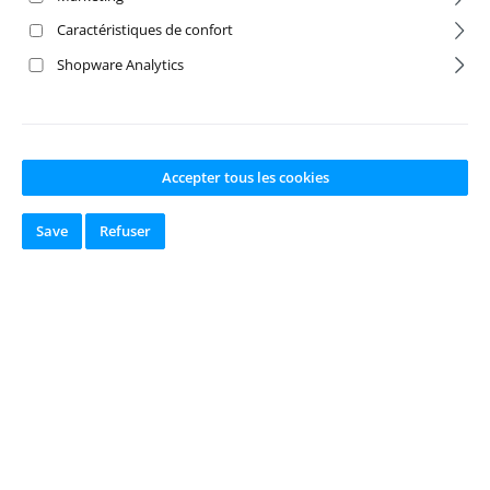
Caractéristiques de confort
Shopware Analytics
Réduction
%
Accepter tous les cookies
Save
Refuser
Note moyenne de 5 sur 5 étoiles
LED Programm
Box Xerun,
Quicrun, Ezrun,
Seaking,
Platinum
Numéro de produit:
H
W30501003
Fabricant:
Hobbywing
Disponible en
stock