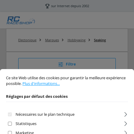
Passer au contenu principal
sur Internet depuis 2002
Electonique
Marques
Hobbywing
Seaking
Filtre
Réglages par défaut des cookies
Ce site Web utilise des cookies pour garantir la meilleure expérience possibl
Ce site Web utilise des cookies pour garantir la meilleure expérience
possible.
Plus d'informations...
Seaking
Réglages par défaut des cookies
Hobbywing Seaking Variateurs/Moteurs
Nécessaires sur le plan technique
Statistiques
Marketing