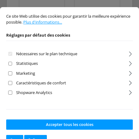
Réglages par défaut des cookies
Ce site Web utilise des cookies pour garantir la meilleure expérience possibl
Ce site Web utilise des cookies pour garantir la meilleure expérience
Prix régulier :
Prix de vente :
Prix régulier :
49,95 €
16,95 €
possible.
Plus d'informations...
Prix TTC, frais de
Prix TTC, frais de
livraison en sus
livraison en sus
Réglages par défaut des cookies
Ajouter au panier
Ajouter au panier
Nécessaires sur le plan technique
Statistiques
Marketing
Caractéristiques de confort
Shopware Analytics
Chargeur NC-2.0
AMEWI C40
Accepter tous les cookies
NiMH
chargeur rapide
LiPo 3-4S 40W