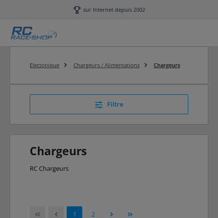
Passer au contenu principal
sur Internet depuis 2002
Electonique
Chargeurs / Alimentations
Chargeurs
Filtre
Chargeurs
RC Chargeurs
Page
Page
1
2