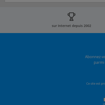
sur Internet depuis 2002
Abonnez-vo
parmi 
Ce site est p
i