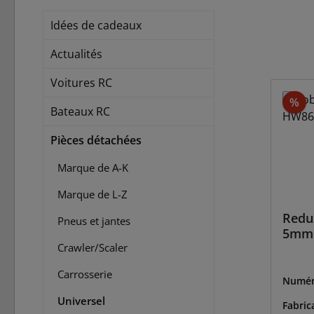
Idées de cadeaux
Actualités
Voitures RC
Ré
%
Bateaux RC
Pièces détachées
Marque de A-K
Marque de L-Z
Redu
Pneus et jantes
5mm a
Crawler/Scaler
Carrosserie
Numér
86060
Universel
Fabric