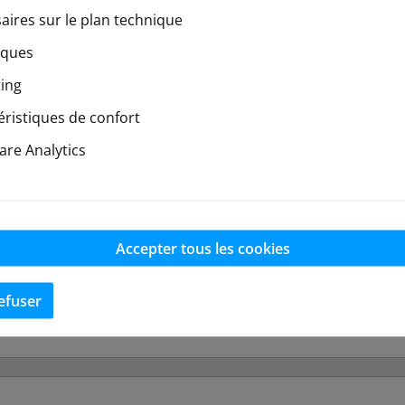
aires sur le plan technique
iques
ing
éristiques de confort
re Analytics
Accepter tous les cookies
efuser