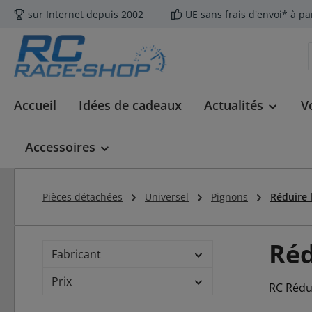
sur Internet depuis 2002
UE sans frais d'envoi* à pa
ser au contenu principal
Passer à la recherche
Passer à la navigation principale
Accueil
Idées de cadeaux
Actualités
V
Accessoires
Pièces détachées
Universel
Pignons
Réduire 
Réd
Fabricant
Prix
RC Rédu