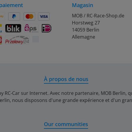
paiement
Magasin
MOB / RC-Race-Shop.de
Horstweg 27
on Pay
Später Bezahlen
Kredit- oder Debitkarte
14059 Berlin
rift
ontact
BLIK
eps
iDEAL
Allemagne
Przelewy24
À propos de nous
y RC-Car sur Internet. Avec notre partenaire, MOB Berlin
erlin, nous disposons d'une grande expérience et d'un gran
Our communities