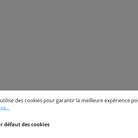
défaut des cookies
lise des cookies pour garantir la meilleure expérience possi
utilise des cookies pour garantir la meilleure expérience po
ns...
r défaut des cookies