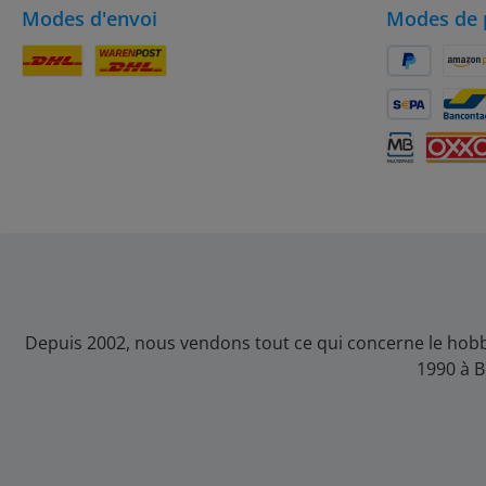
Modes d'envoi
Modes de 
Colis DHL
DHL
PayPal
Amaz
SEPA Lastsch
Banc
Multibanco
OXXO
Depuis 2002, nous vendons tout ce qui concerne le hobb
1990 à B