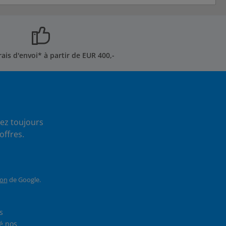
rais d'envoi* à partir de EUR 400,-
ez toujours
offres.
ion
de Google.
En sélectionnant Continuer, vous confirmez que vous avez lu nos
et que vous avez accepté nos