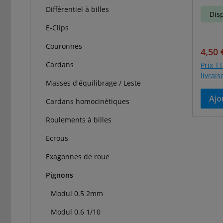
Différentiel à billes
Dis
E-Clips
Couronnes
Prix 
4,50 
Cardans
Prix TT
livrai
Masses d'équilibrage / Leste
Ajo
Cardans homocinétiques
Roulements à billes
Ecrous
Exagonnes de roue
Pignons
Modul 0.5 2mm
Modul 0.6 1/10