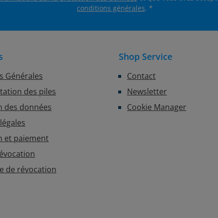
conditions générales
.
*
s
Shop Service
s Générales
Contact
ation des piles
Newsletter
n des données
Cookie Manager
légales
n et paiement
révocation
e de révocation