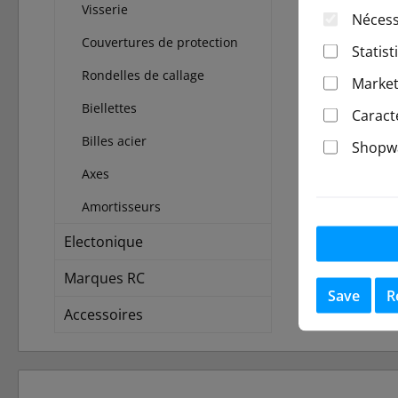
Visserie
Nécess
Couvertures de protection
Statist
Rondelles de callage
Market
Biellettes
Caract
Billes acier
Shopwa
Axes
Amortisseurs
Electonique
Marques RC
Save
R
Accessoires