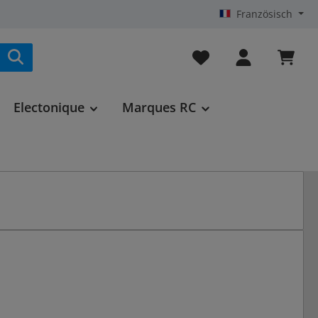
Französisch
Vous avez 0 articles da
Electonique
Marques RC