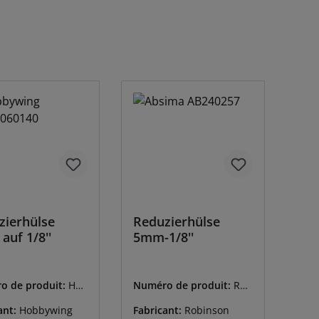
duction
zierhülse
Reduzierhülse
uf 1/8''
5mm-1/8''
o de produit:
HW
Numéro de produit:
RRP
140
-1200
ant:
Hobbywing
Fabricant:
Robinson