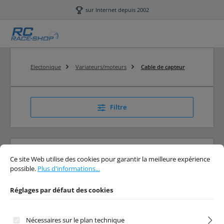
Passer au contenu principal
sur Internet depuis 2002
Electonique
Variateurs/moteurs
Cable de capteur
Filtre
Réglages par défaut des cookies
Ce site Web utilise des cookies pour garantir la meilleure expérience possibl
Cable de capteur
Ce site Web utilise des cookies pour garantir la meilleure expérience
possible.
Plus d'informations...
RC Cable de capteur
Réglages par défaut des cookies
Nécessaires sur le plan technique