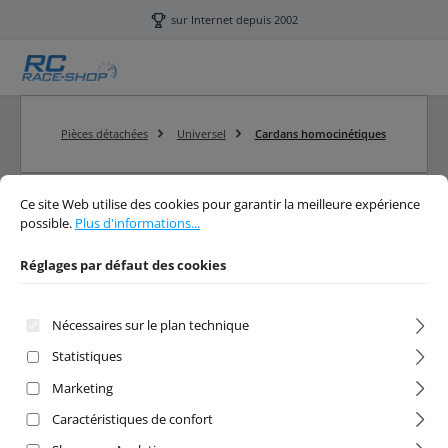
Passer au contenu principal
sur Internet depuis 2002
Pièces détachées
Universel
Cardans homocinétiques
Réglages par défaut des cookies
Ce site Web utilise des cookies pour garantir la meilleure expérience possibl
Ce site Web utilise des cookies pour garantir la meilleure expérience
Filtre
possible.
Plus d'informations...
Réglages par défaut des cookies
Cardans homocinétiques
Nécessaires sur le plan technique
RC Cardans homocinétiques
Statistiques
Marketing
Caractéristiques de confort
Aucun produit n'a été trouvé.