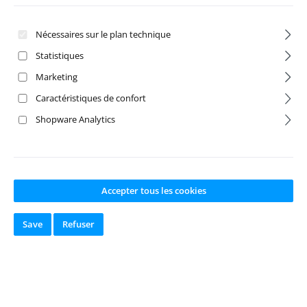
Nécessaires sur le plan technique
Statistiques
Marketing
Caractéristiques de confort
Shopware Analytics
RX NiMH 6.0V
RX NiMH Hump
1700 (JR)
6.0V 1700 (JR)
Accepter tous les cookies
Numéro de produit:
A
Numéro de produit:
A
Save
Refuser
BS-4110002
BS-4110004
Fabricant:
Absima
Fabricant:
Absima
Disponible en
Disponible en
stock
stock