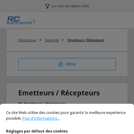
Passer au contenu principal
sur Internet depuis 2002
Electonique
Batteries
Emetteurs / Récepteurs
Filtre
Emetteurs / Récepteurs
RC Emetteurs / Récepteurs
Réglages par défaut des cookies
Ce site Web utilise des cookies pour garantir la meilleure expérience possibl
Ce site Web utilise des cookies pour garantir la meilleure expérience
possible.
Plus d'informations...
Réglages par défaut des cookies