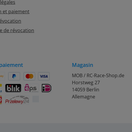
légales
n et paiement
révocation
e de révocation
paiement
Magasin
MOB / RC-Race-Shop.de
Horstweg 27
on Pay
Später Bezahlen
Kredit- oder Debitkarte
14059 Berlin
rift
ontact
BLIK
eps
iDEAL
Allemagne
Przelewy24