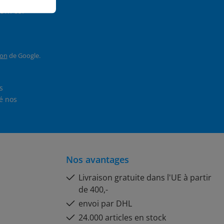
offres.
ion
de Google.
En sélectionnant Continuer, vous confirmez que vous avez lu nos
et que vous avez accepté nos
Nos avantages
Livraison gratuite dans l'UE à partir
de 400,-
envoi par DHL
24.000 articles en stock