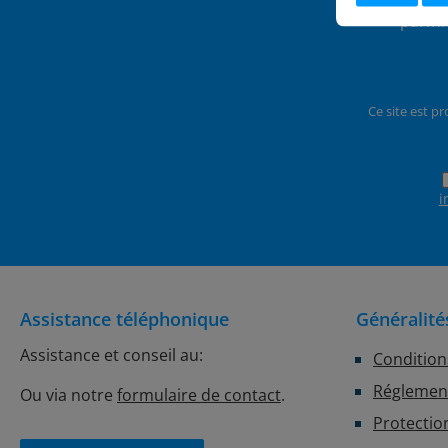
parmi 
Ce site est p
i
Assistance téléphonique
Généralité
Assistance et conseil au:
Condition
Réglement
Ou via notre
formulaire de contact
.
Protectio