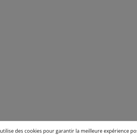
défaut des cookies
lise des cookies pour garantir la meilleure expérience possi
utilise des cookies pour garantir la meilleure expérience po