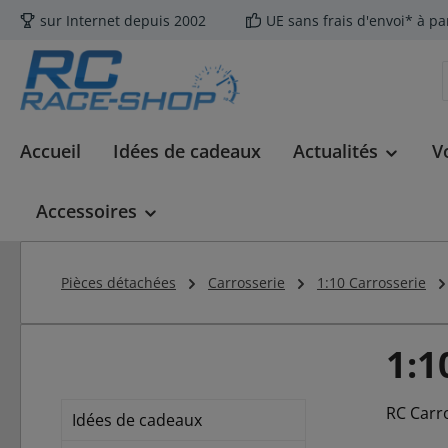
sur Internet depuis 2002
UE sans frais d'envoi* à pa
ser au contenu principal
Passer à la recherche
Passer à la navigation principale
Accueil
Idées de cadeaux
Actualités
V
Accessoires
Pièces détachées
Carrosserie
1:10 Carrosserie
1:1
RC Carr
Idées de cadeaux