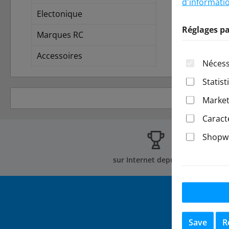
d'informatio
Electonique
Réglages pa
Marques RC
Accessoires
Nécess
Statist
Market
Caract
Shopwa
sur Internet depuis 2002
Save
R
Abonnez-vo