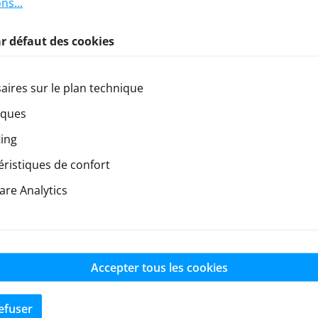
ns...
r défaut des cookies
aires sur le plan technique
iques
ing
éristiques de confort
re Analytics
UE sans f
Accepter tous les cookies
Newsletter
efuser
us dès maintenant à notre newsletter régulière et vous ser