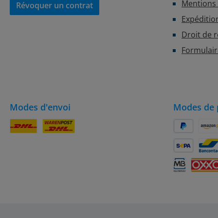
Mentions 
Révoquer un contrat
Expéditio
Droit de 
Formulair
Modes d'envoi
Modes de 
Colis DHL
DHL
PayPal
Amaz
SEPA Lastsch
Banc
Multibanco
OXXO