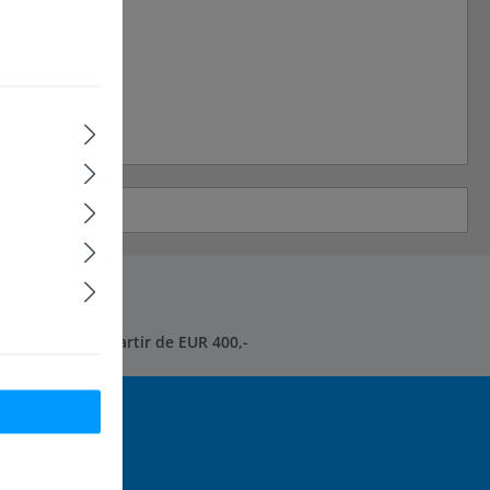
rais d'envoi* à partir de EUR 400,-
ez toujours