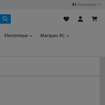
Französisch
Vous avez 0 articles da
Electonique
Marques RC