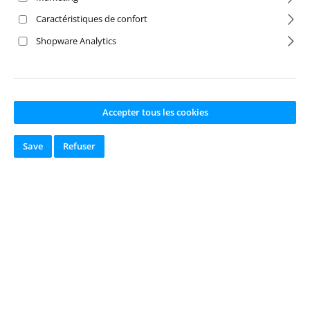
Caractéristiques de confort
Shopware Analytics
Accepter tous les cookies
Save
Refuser
Glow Plug Rossi
Glow Plug Rossi
R3
R4
Numéro de produit:
T
Numéro de produit:
T
A-500905007
A-500905008
Fabricant:
CARSON
Fabricant:
CARSON
Disponible en
Disponible en
stock
stock