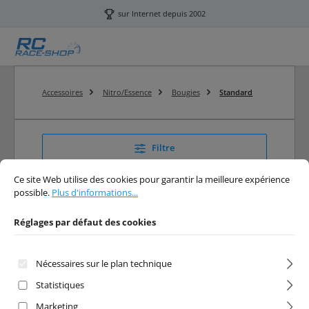
Passer au contenu principal
sur Internet depuis 2002
Accessoires
Nitro/Essence
Bougies
Standard
Filtre
Réglages par défaut des cookies
Ce site Web utilise des cookies pour garantir la meilleure expérience possibl
Ce site Web utilise des cookies pour garantir la meilleure expérience
possible.
Plus d'informations...
Standard
Réglages par défaut des cookies
RC Bougies Standard online
Nécessaires sur le plan technique
Statistiques
Marketing