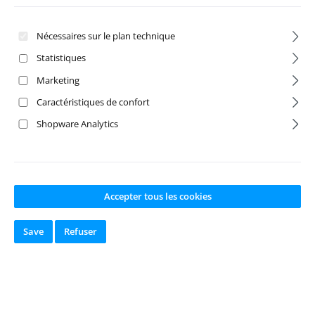
Nécessaires sur le plan technique
Statistiques
Marketing
Caractéristiques de confort
Shopware Analytics
Hobbywing
Ezrun MAX5
Ezrun MAX6 G2
Combo SL 56113
ESC Brushless
800kV Sensorless
Accepter tous les cookies
200A 3-8S
Bluetooth
Save
Refuser
Numéro de produit:
H
Numéro de produit:
H
W30105100
W38010600
Fabricant:
Hobbywing
Fabricant:
Hobbywing
Disponible en
Disponible en
stock
stock