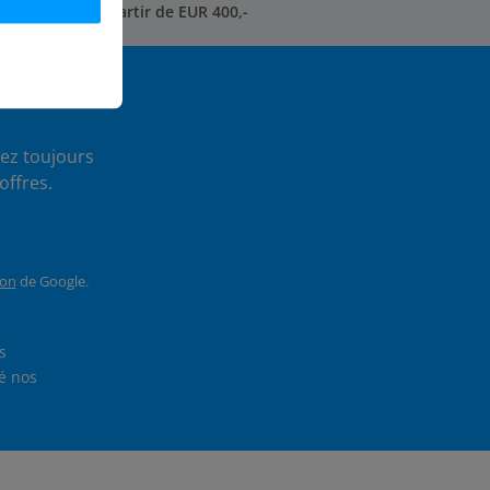
rais d'envoi* à partir de EUR 400,-
ez toujours
offres.
ion
de Google.
En sélectionnant Continuer, vous confirmez que vous avez lu nos
et que vous avez accepté nos