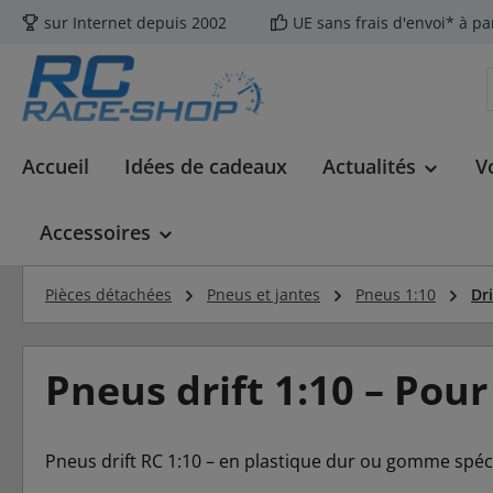
sur Internet depuis 2002
UE sans frais d'envoi* à pa
ser au contenu principal
Passer à la recherche
Passer à la navigation principale
Accueil
Idées de cadeaux
Actualités
V
Accessoires
Pièces détachées
Pneus et jantes
Pneus 1:10
Dri
Pneus drift 1:10 – Pour
Pneus drift RC 1:10 – en plastique dur ou gomme spécia