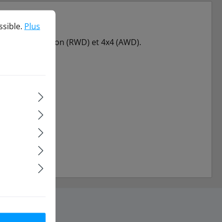
ble.
Plus d'informations...
ssible.
Plus
hâssis propulsion (RWD) et 4x4 (AWD).