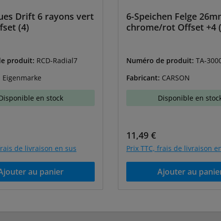
ues Drift 6 rayons vert
6-Speichen Felge 26
set (4)
chrome/rot Offset +4 (
e produit:
RCD-Radial7
Numéro de produit:
TA-300
:
Eigenmarke
Fabricant:
CARSON
Disponible en stock
Disponible en stoc
lier :
Prix régulier :
11,49 €
frais de livraison en sus
Prix TTC, frais de livraison e
Ajouter au panier
Ajouter au panie