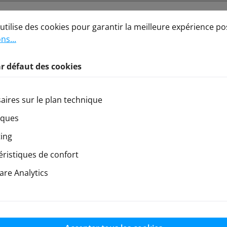
défaut des cookies
lise des cookies pour garantir la meilleure expérience possi
style pour le drift RC
utilise des cookies pour garantir la meilleure expérience po
ns...
ises sur bitume, moquette ou carrelage. Conçus pour les c
r défaut des cookies
aires sur le plan technique
iques
ing
éristiques de confort
re Analytics