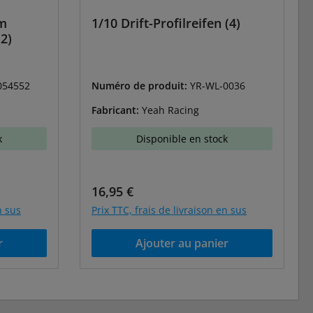
mm
1/10 Drift-Profilreifen (4)
2)
054552
Numéro de produit:
YR-WL-0036
Fabricant:
Yeah Racing
k
Disponible en stock
Prix régulier :
16,95 €
n sus
Prix TTC, frais de livraison en sus
r
Ajouter au panier