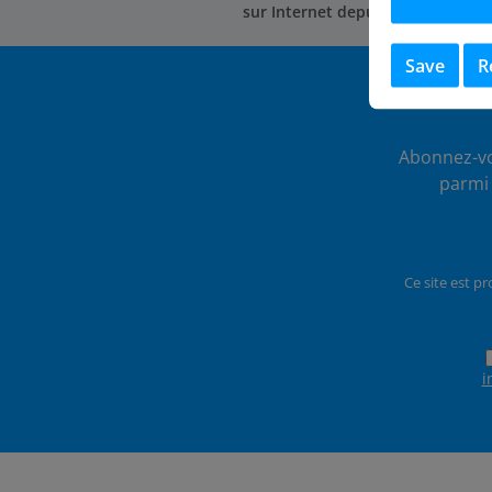
sur Internet depuis 2002
Save
R
Abonnez-vo
parmi 
Ce site est p
i