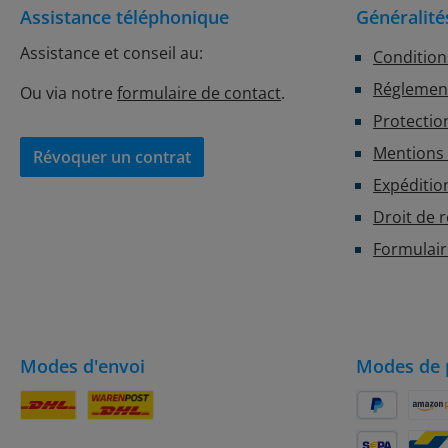
Assistance téléphonique
Généralité
Assistance et conseil au:
Condition
Réglement
Ou via notre
formulaire de contact
.
Protectio
Mentions 
Révoquer un contrat
Expéditio
Droit de 
Formulair
Modes d'envoi
Modes de 
Colis DHL
DHL
PayPal
Amaz