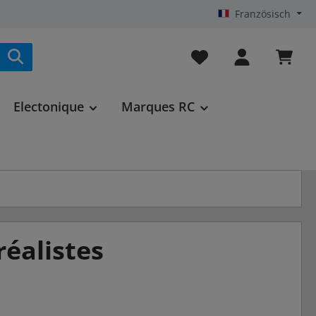
Französisch
Vous avez 0 articles da
Electonique
Marques RC
réalistes