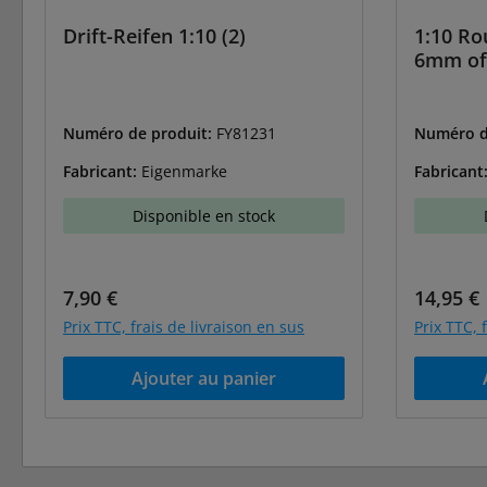
Drift-Reifen 1:10 (2)
1:10 Ro
6mm off
Numéro de produit:
FY81231
Numéro d
Fabricant:
Eigenmarke
Fabricant
Disponible en stock
Prix régulier :
Prix régu
7,90 €
14,95 €
Prix TTC, frais de livraison en sus
Prix TTC, 
Ajouter au panier