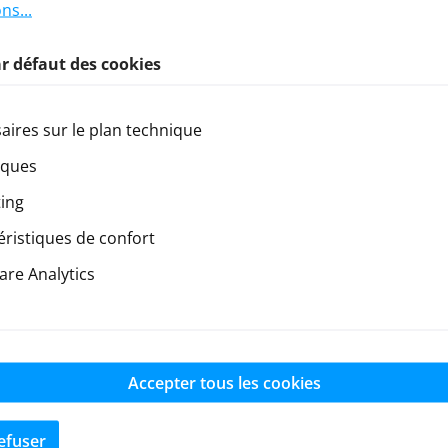
ns...
r défaut des cookies
aires sur le plan technique
iques
ing
éristiques de confort
re Analytics
UE sans f
Accepter tous les cookies
Newsletter
efuser