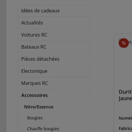
Idées de cadeaux
Actualités
Voitures RC
Ré
%
Bateaux RC
Pièces détachées
Electonique
Marques RC
Durit
Accessoires
Jaun
Nitro/Essence
Bougies
Numér
-2300
Fabric
Chauffe bougies