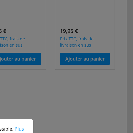
 régulier :
Prix régulier :
5 €
19,95 €
 TTC, frais de
Prix TTC, frais de
aison en sus
livraison en sus
jouter au panier
Ajouter au panier
ble.
Plus d'informations...
ssible.
Plus