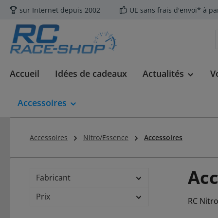
sur Internet depuis 2002
UE sans frais d'envoi* à pa
ser au contenu principal
Passer à la recherche
Passer à la navigation principale
Accueil
Idées de cadeaux
Actualités
V
Accessoires
Accessoires
Nitro/Essence
Accessoires
Acc
Fabricant
Prix
RC Nitr