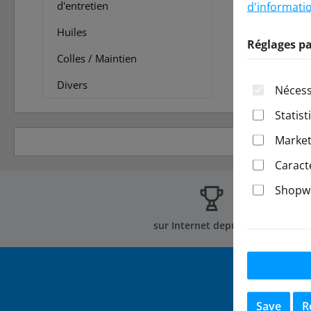
d'informatio
d'entretien
Huiles
Réglages pa
Colles / Maintien
Divers
Nécess
Statist
Market
Caract
Shopwa
sur Internet depuis 2002
Save
R