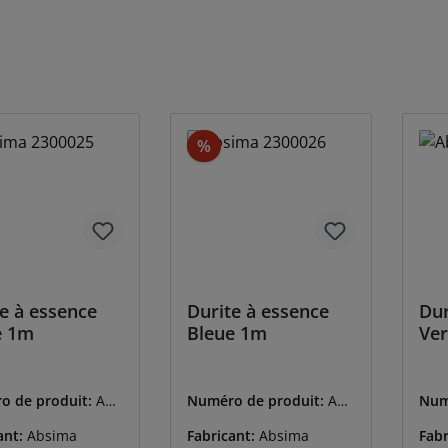
duction
Réduction
%
e à essence
Durite à essence
Dur
e 1m
Bleue 1m
Ver
o de produit:
ABS
Numéro de produit:
ABS
Num
025
-2300026
-23
ant:
Absima
Fabricant:
Absima
Fabr