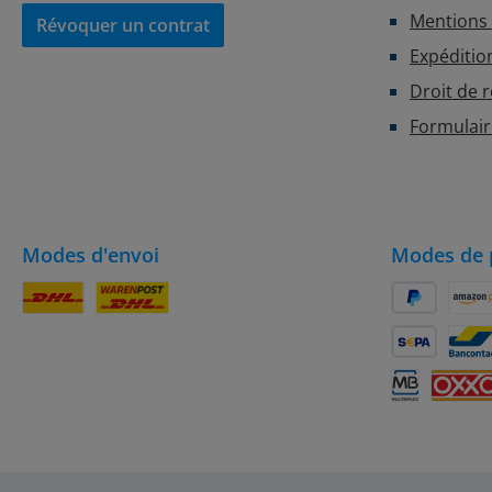
Mentions 
Révoquer un contrat
Expéditio
Droit de 
Formulair
Modes d'envoi
Modes de 
Colis DHL
DHL
PayPal
Amaz
SEPA Lastsch
Banc
Multibanco
OXXO