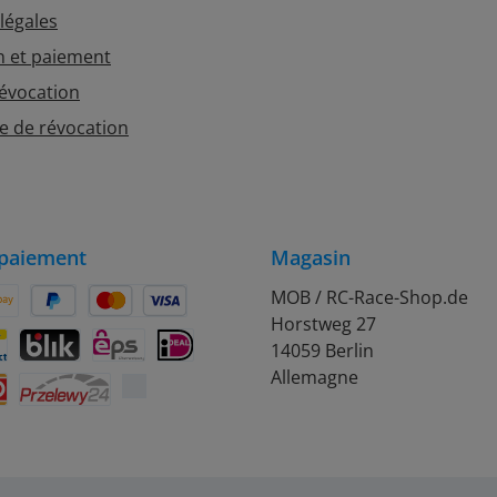
légales
n et paiement
révocation
e de révocation
paiement
Magasin
MOB / RC-Race-Shop.de
Horstweg 27
on Pay
Später Bezahlen
Kredit- oder Debitkarte
14059 Berlin
rift
ontact
BLIK
eps
iDEAL
Allemagne
Przelewy24