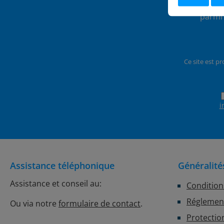
Abonnez-vo
parmi 
Ce site est p
i
Assistance téléphonique
Généralité
Assistance et conseil au:
Condition
Réglement
Ou via notre
formulaire de contact
.
Protectio