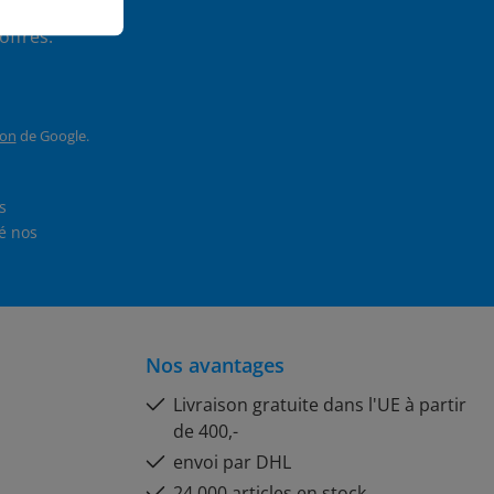
ez toujours
offres.
ion
de Google.
En sélectionnant Continuer, vous confirmez que vous avez lu nos
et que vous avez accepté nos
Nos avantages
Livraison gratuite dans l'UE à partir
de 400,-
envoi par DHL
24.000 articles en stock