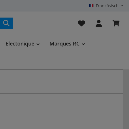
Französisch
Vous avez 0 articles da
Electonique
Marques RC