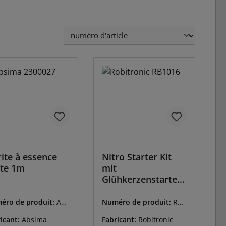
ite à essence
Nitro Starter Kit
te 1m
mit
Glühkerzenstarter
1800mAh
éro de produit:
ABS
Numéro de produit:
RO-
00027
RB1016
icant:
Absima
Fabricant:
Robitronic