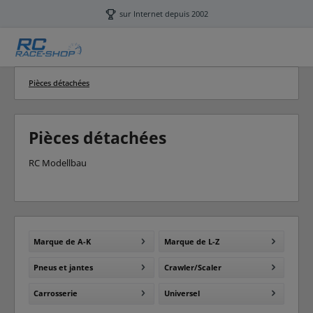
Passer au contenu principal
sur Internet depuis 2002
Pièces détachées
Pièces détachées
RC Modellbau
Marque de A-K
Marque de L-Z
Pneus et jantes
Crawler/Scaler
Carrosserie
Universel