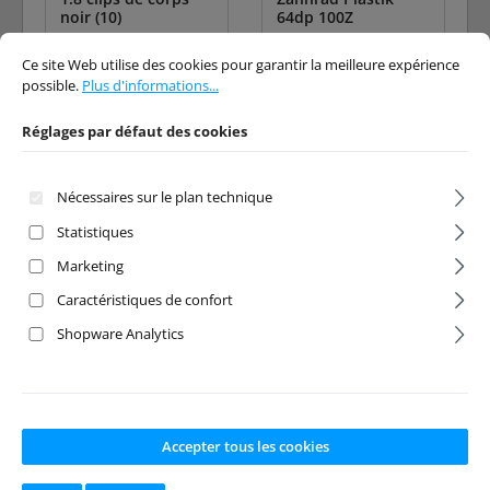
noir (10)
64dp 100Z
Réglages par défaut des cookies
Ce site Web utilise des cookies pour garantir la meilleure expérience possibl
Ce site Web utilise des cookies pour garantir la meilleure expérience
possible.
Plus d'informations...
Numéro de produit:
064-2
Numéro de produit:
30-93
8215
802.100
Fabricant:
HobbyX
Fabricant:
Kimbrough
Réglages par défaut des cookies
Disponible en stock
Disponible en stock
Nécessaires sur le plan technique
Statistiques
Prix régulier :
Prix régulier :
2,65 €
5,00 €
Marketing
Prix TTC, frais de livraison
Prix TTC, frais de livraison
en sus
en sus
Caractéristiques de confort
Ajouter au panier
Ajouter au panier
Shopware Analytics
Accepter tous les cookies