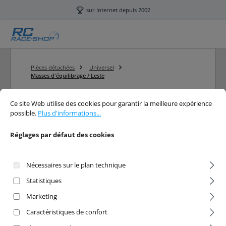
Passer au contenu principal
sur Internet depuis 2002
Pièces détachées
Universel
Masses d'équilibrage / Leste
Réglages par défaut des cookies
Ce site Web utilise des cookies pour garantir la meilleure expérience possibl
Ce site Web utilise des cookies pour garantir la meilleure expérience
possible.
Plus d'informations...
Filtre
Réglages par défaut des cookies
Masses d'équilibrage / Leste
Nécessaires sur le plan technique
Statistiques
RC Masses d'équilibrage / Leste
Marketing
Caractéristiques de confort