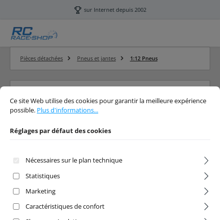
Passer au contenu principal
sur Internet depuis 2002
Pièces détachées
Pneus et jantes
1:12 Pneus
Réglages par défaut des cookies
Ce site Web utilise des cookies pour garantir la meilleure expérience possibl
1:12 Pneus
Ce site Web utilise des cookies pour garantir la meilleure expérience
possible.
Plus d'informations...
RC Pneus 1:12
Réglages par défaut des cookies
Nécessaires sur le plan technique
Filtre
Statistiques
Marketing
Caractéristiques de confort