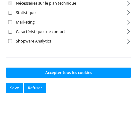
Nécessaires sur le plan technique
Statistiques
Marketing
Caractéristiques de confort
Shopware Analytics
Accepter tous les cookies
M2.5x6 LK-
Black Grease 4cc
Innensechskants
chrauben (6)
Save
Refuser
Numéro de produit:
A
Numéro de produit:
A
-31520
-6588
Fabricant:
Team
Fabricant:
Team
Associated
Associated
Disponible en
Disponible en
stock
stock