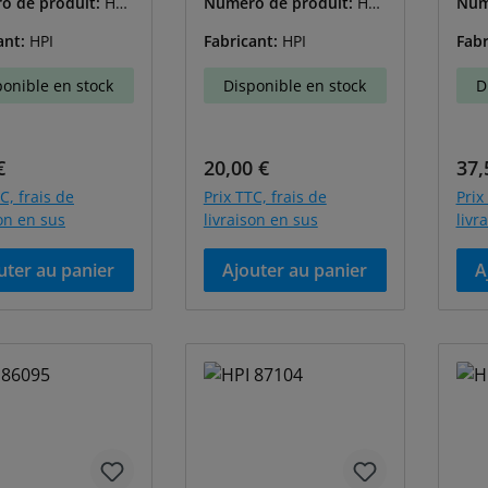
o de produit:
HPI
Numéro de produit:
HPI
Num
-86058
-86
ant:
HPI
Fabricant:
HPI
Fabr
ponible en stock
Disponible en stock
D
égulier :
Prix régulier :
Prix
€
20,00 €
37,
C, frais de
Prix TTC, frais de
Prix
son en sus
livraison en sus
livr
uter au panier
Ajouter au panier
A