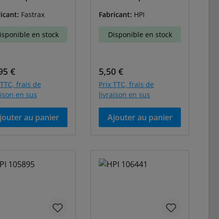
01B
-101216
icant:
Fastrax
Fabricant:
HPI
isponible en stock
Disponible en stock
 régulier :
Prix régulier :
95 €
5,50 €
 TTC, frais de
Prix TTC, frais de
aison en sus
livraison en sus
jouter au panier
Ajouter au panier