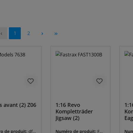
Page
Page
1
2
 avant (2) Z06
1:16 Revo
1:1
Kompletträder
Kom
Jigsaw (2)
Eag
o de produit:
df-
Numéro de produit:
FAS
Num