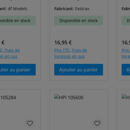
T1300B
T13
ant:
df Models
Fabricant:
Fastrax
Fabr
ponible en stock
Disponible en stock
D
égulier :
Prix régulier :
Prix
 €
16,95 €
16,
C, frais de
Prix TTC, frais de
Prix
son en sus
livraison en sus
livr
uter au panier
Ajouter au panier
A