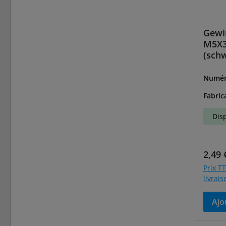
Gewi
M5X
(schw
Numér
-86095
Fabric
Dis
Prix r
2,49 
Prix TT
livrai
Ajo