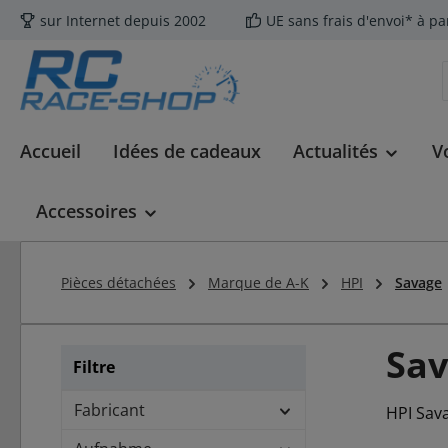
sur Internet depuis 2002
UE sans frais d'envoi* à pa
ser au contenu principal
Passer à la recherche
Passer à la navigation principale
Accueil
Idées de cadeaux
Actualités
V
Accessoires
Pièces détachées
Marque de A-K
HPI
Savage
Sa
Filtre
Fabricant
HPI Sav