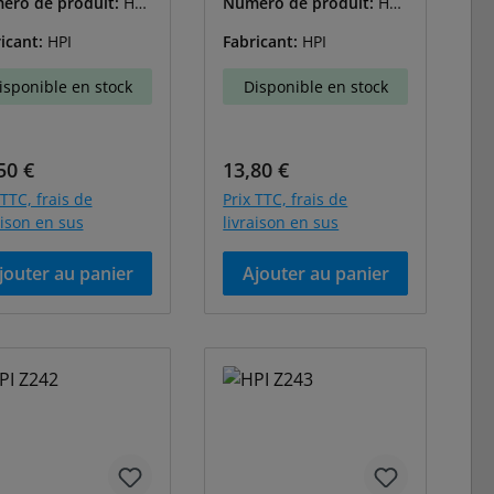
éro de produit:
HPI
Numéro de produit:
HPI
087
-86088
icant:
HPI
Fabricant:
HPI
isponible en stock
Disponible en stock
 régulier :
Prix régulier :
50 €
13,80 €
 TTC, frais de
Prix TTC, frais de
aison en sus
livraison en sus
jouter au panier
Ajouter au panier