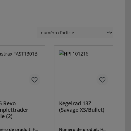
6 Revo
Kegelrad 13Z
pletträder
(Savage XS/Bullet)
le (2)
éro de produit:
FAS
Numéro de produit:
HPI