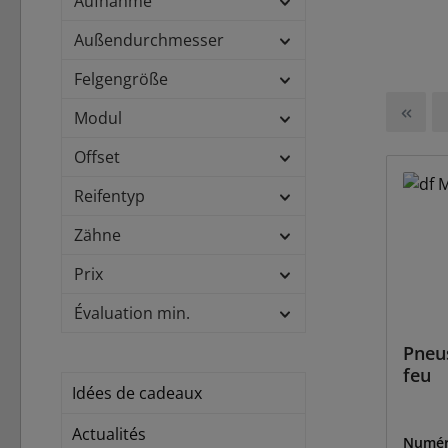
Aufnahme
Außendurchmesser
Felgengröße
Modul
Offset
Reifentyp
Zähne
Prix
Évaluation min.
Pneus
feu
Idées de cadeaux
Actualités
Numér