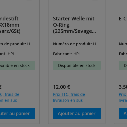
ndestift
Starter Welle mit
E-C
3X18mm
O-Ring
arz/6St)
(225mm/Savage
XL)
o de produit:
HPI
Numéro de produit:
HPI
Num
-87104
-Z2
ant:
HPI
Fabricant:
HPI
Fabr
ponible en stock
Disponible en stock
D
égulier :
Prix régulier :
Prix
€
12,00 €
3,5
C, frais de
Prix TTC, frais de
Prix
son en sus
livraison en sus
livr
uter au panier
Ajouter au panier
A