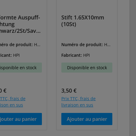
ormte Auspuff-
Stift 1.65X10mm
htung
(10St)
hwarz/2St/Sava
éro de produit:
HPI
Numéro de produit:
HPI
5895
-106441
icant:
HPI
Fabricant:
HPI
isponible en stock
Disponible en stock
 régulier :
Prix régulier :
0 €
3,50 €
 TTC, frais de
Prix TTC, frais de
aison en sus
livraison en sus
jouter au panier
Ajouter au panier