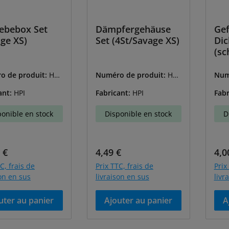
iebebox Set
Dämpfergehäuse
Gef
ge XS)
Set (4St/Savage XS)
Dic
(sc
ge)
o de produit:
HPI
Numéro de produit:
HPI
Num
84
-105600
-10
ant:
HPI
Fabricant:
HPI
Fabr
ponible en stock
Disponible en stock
D
égulier :
Prix régulier :
Prix
 €
4,49 €
4,0
C, frais de
Prix TTC, frais de
Prix
son en sus
livraison en sus
livr
uter au panier
Ajouter au panier
A