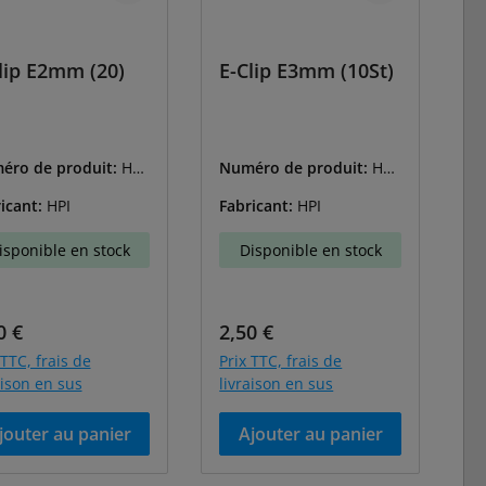
lip E2mm (20)
E-Clip E3mm (10St)
éro de produit:
HPI
Numéro de produit:
HPI
42
-Z243
icant:
HPI
Fabricant:
HPI
isponible en stock
Disponible en stock
 régulier :
Prix régulier :
0 €
2,50 €
 TTC, frais de
Prix TTC, frais de
aison en sus
livraison en sus
jouter au panier
Ajouter au panier