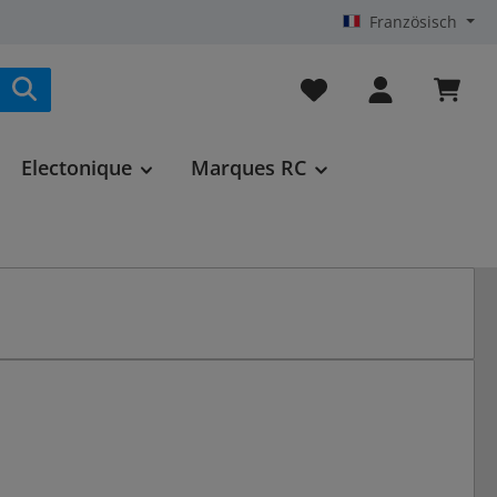
Französisch
Vous avez 0 articles da
Electonique
Marques RC