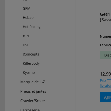
GPM
Getr
Hobao
(Sava
Hot Racing
HPI
Numér
-1052
HSP
Fabric
JConcepts
Dis
Killerbody
Kyosho
Prix r
12,99
Prix TT
Marque de L-Z
livrai
Pneus et jantes
Ajo
Crawler/Scaler
Carrosserie