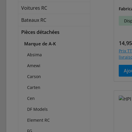
7638
Voitures RC
Fabric
Bateaux RC
Dis
Pièces détachées
Prix r
14,95
Marque de A-K
Prix TT
Absima
livrai
Amewi
Ajo
Carson
Carten
Cen
DF Models
Element RC
FG