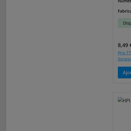
Numér
-85067
Fabric
Dis
Prix r
8,49 
Prix TT
livrai
Ajo