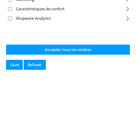
Caractéristiques de confort
Shopware Analytics
Accepter tous les cookies
Save
Refuser
Ezrun SL
Ezrun SL
56118SD G2
56118SD G2
800kV 4pol
1100kV 4pol
Motor
Motor
Numéro de produit:
H
Numéro de produit:
H
W30402901
W30402903
Fabricant:
Hobbywing
Fabricant:
Hobbywing
Disponible en
Disponible en
stock
stock