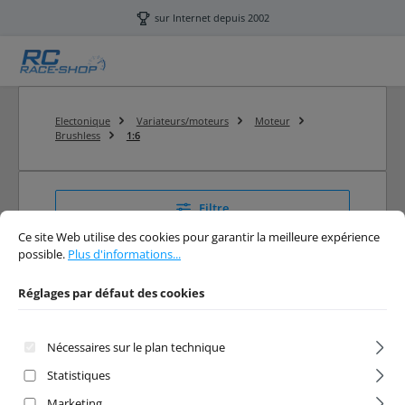
Passer au contenu principal
sur Internet depuis 2002
Electonique
Variateurs/moteurs
Moteur
Brushless
1:6
Filtre
Réglages par défaut des cookies
Ce site Web utilise des cookies pour garantir la meilleure expérience possibl
Ce site Web utilise des cookies pour garantir la meilleure expérience
possible.
Plus d'informations...
1:6
Réglages par défaut des cookies
RC 1:6 Brushless Moteur
Nécessaires sur le plan technique
Statistiques
Marketing