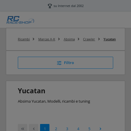
Passa al contenuto principale
su Internet dal 2002
Ricambi
Marcas A-K
Absima
Crawler
Yucatan
Filtro
Yucatan
Absima Yucatan, Modelli, ricambi e tuning
Pagina
Pagina
Pagina
Pagina
Pagina
1
2
3
4
5