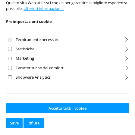
Questo sito Web utilizza i cookie per garantire la migliore esperienza
possibile.
Ulteriori informazioni...
Preimpostazioni cookie
Prezzo normale:
Prezzo normale:
4,95 €
7,95 €
Prezzi incl. IVA più
Prezzi incl. IVA più
costi di spedizione
costi di spedizione
Tecnicamente necessari
Statistiche
Nel carrello
Nel carrello
Marketing
Caratteristiche del comfort
Shopware Analytics
Accetta tutti i cookie
Save
Rifiuta
Reduction
Gear Box Mount
Gearbox