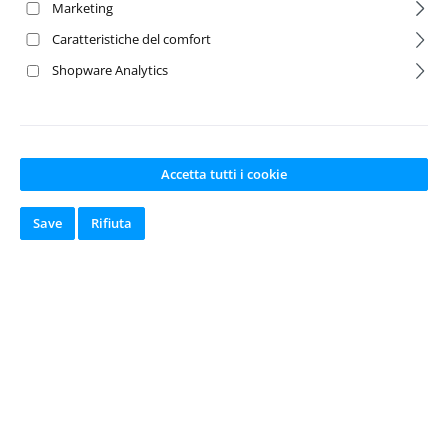
Marketing
Caratteristiche del comfort
Shopware Analytics
Accetta tutti i cookie
Save
Rifiuta
FT M3X8 BHCS
Blue Aluminum
(6)
Numero del prodotto:
A-8552
Produttore:
Team
Associated
Disponibile a
magazzino