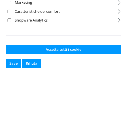
Marketing
Caratteristiche del comfort
Shopware Analytics
Accetta tutti i cookie
Save
Rifiuta
X10EB Main Drive
Shaft Alu
Numero del prodotto:
TA-500405359
Produttore:
CARSON
Disponibile a
magazzino