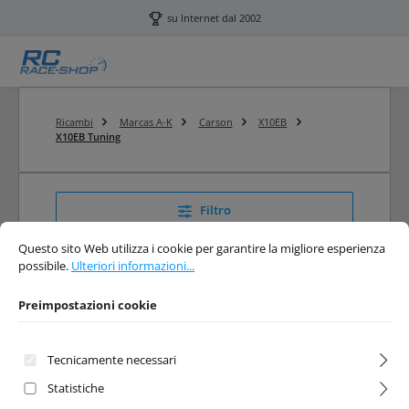
Passa al contenuto principale
su Internet dal 2002
Ricambi
Marcas A-K
Carson
X10EB
X10EB Tuning
Filtro
Preimpostazioni cookie
Questo sito Web utilizza i cookie per garantire la migliore esperienza possibi
Questo sito Web utilizza i cookie per garantire la migliore esperienza
possibile.
Ulteriori informazioni...
X10EB Tuning
Preimpostazioni cookie
Carson X10EB Comprare e ordinare il tuning
Tecnicamente necessari
Statistiche