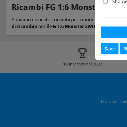
Shopwa
Ricambi FG 1:6 Monster 2WD
Abbiamo elencato i ricambi per i modelli
FG 1:6 Mons
di ricambio
per il
FG 1:6 Monster 2WD
, contattateci v
Save
R
su Internet dal 2002
Basta iscriv