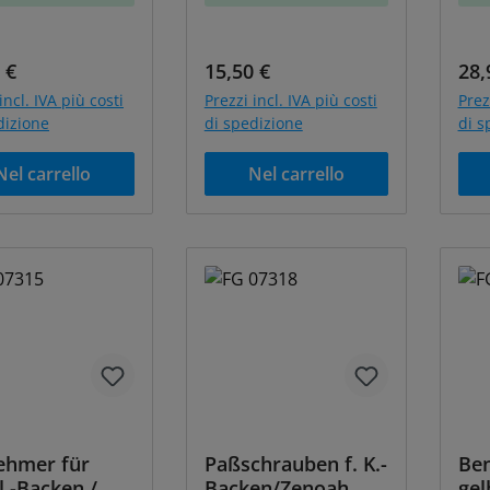
o normale:
Prezzo normale:
Pre
 €
15,50 €
28,
incl. IVA più costi
Prezzi incl. IVA più costi
Prez
dizione
di spedizione
di s
Nel carrello
Nel carrello
ehmer für
Paßschrauben f. K.-
Ben
.-Backen /
Backen/Zenoah,
gel