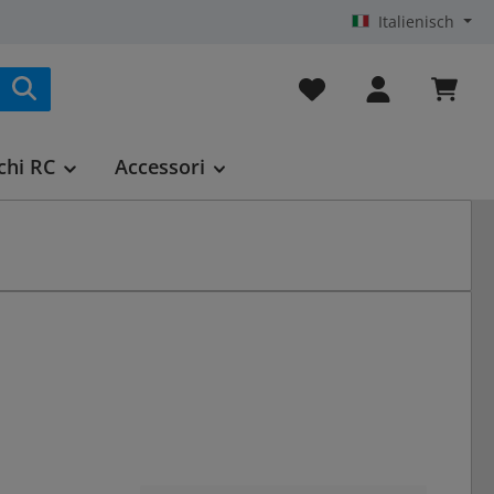
Italienisch
Hai 0 articoli nella list
chi RC
Accessori