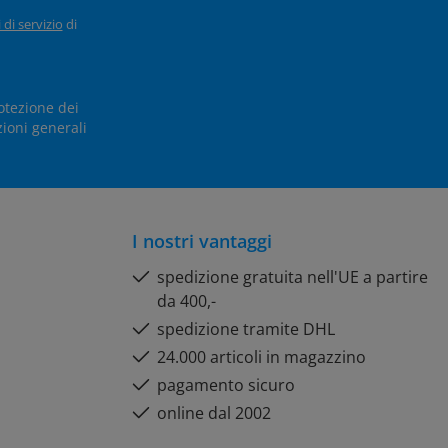
 di servizio
di
otezione dei
ioni generali
I nostri vantaggi
spedizione gratuita nell'UE a partire
da 400,-
spedizione tramite DHL
24.000 articoli in magazzino
pagamento sicuro
online dal 2002