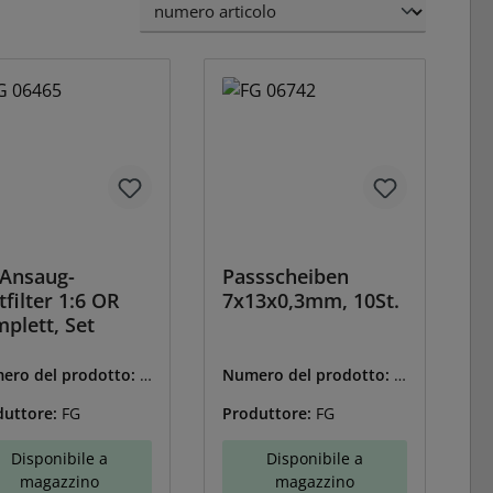
Ansaug-
Passscheiben
tfilter 1:6 OR
7x13x0,3mm, 10St.
plett, Set
ero del prodotto:
F
Numero del prodotto:
F
6465
G-06742
duttore:
FG
Produttore:
FG
Disponibile a
Disponibile a
magazzino
magazzino