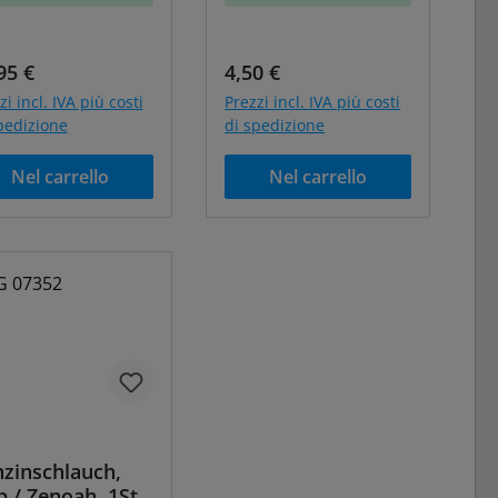
zzo normale:
Prezzo normale:
95 €
4,50 €
zi incl. IVA più costi
Prezzi incl. IVA più costi
pedizione
di spedizione
Nel carrello
Nel carrello
zinschlauch,
b / Zenoah, 1St.