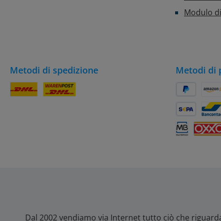
Modulo di
Metodi di spedizione
Metodi di
Pacco DHL
DHL
PayPal
Amaz
SEPA Lastsch
Banc
Multibanco
OXXO
Dal 2002 vendiamo via Internet tutto ciò che riguard