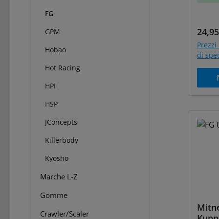
FG
Prezz
24,95
GPM
Prezzi 
Hobao
di spe
Hot Racing
HPI
HSP
JConcepts
Killerbody
Kyosho
Marche L-Z
Gomme
Mitn
Crawler/Scaler
Kuppl