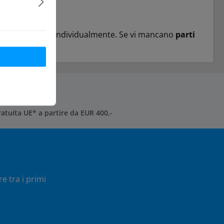
 nostro negozio individualmente. Se vi mancano
parti
atuita UE* a partire da EUR 400,-
e tra i primi