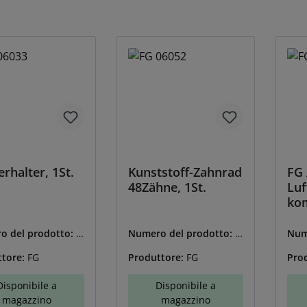
erhalter, 1St.
Kunststoff-Zahnrad
FG 
48Zähne, 1St.
Luf
kom
o del prodotto:
F
Numero del prodotto:
F
Num
33
G-06052
G-0
ttore:
FG
Produttore:
FG
Pro
Disponibile a
Disponibile a
magazzino
magazzino