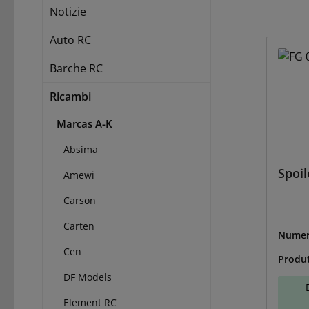
Notizie
Auto RC
Barche RC
Ricambi
Marcas A-K
Absima
Spoil
Amewi
Carson
Carten
Numer
G-060
Cen
Produ
DF Models
Element RC