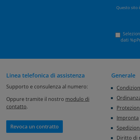
Questo sito 
Selezion
dati %pPr
Linea telefonica di assistenza
Generale
Supporto e consulenza al numero:
Condizion
Ordinanza
Oppure tramite il nostro
modulo di
contatto
.
Protezion
Impronta
Revoca un contratto
Spedizio
Diritto di