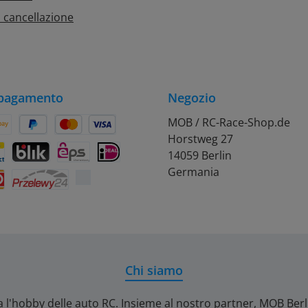
 cancellazione
 pagamento
Negozio
MOB / RC-Race-Shop.de
Horstweg 27
on Pay
Später Bezahlen
Kredit- oder Debitkarte
14059 Berlin
rift
ontact
BLIK
eps
iDEAL
Germania
Przelewy24
Chi siamo
a l'hobby delle auto RC. Insieme al nostro partner, MOB Ber