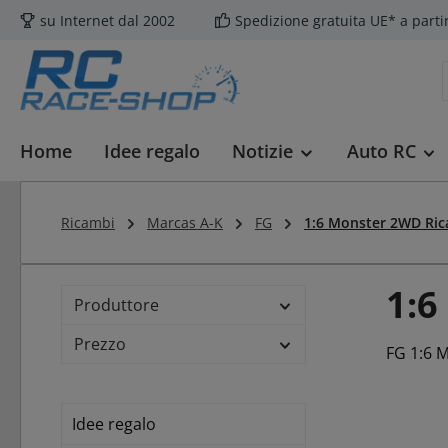
su Internet dal 2002
Spedizione gratuita UE* a parti
sa al contenuto principale
Salta alla ricerca
Passa alla navigazione principale
Home
Idee regalo
Notizie
Auto RC
Ricambi
Marcas A-K
FG
1:6 Monster 2WD Ri
1:6
Produttore
Prezzo
FG 1:6 
Idee regalo