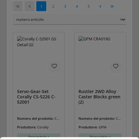
Pagina
Pagina
Pagina
Pagina
Pagina
1
2
3
4
5
Servo-Gear-Set
Rustler 2WD Alloy
Corally CS-5226 C-
Caster Blocks green
52001
(2)
Numero del prodotto:
C-5
Numero del prodotto:
CR
2001.GS
A019G
Produttore:
Corally
Produttore:
GPM
Disponibile a
Disponibile a
Preimpostazioni cookie