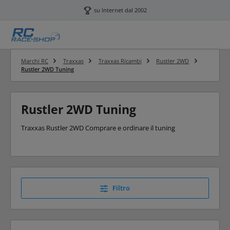
Passa al contenuto principale
su Internet dal 2002
Marchi RC
Traxxas
Traxxas Ricambi
Rustler 2WD
Rustler 2WD Tuning
Rustler 2WD Tuning
Traxxas Rustler 2WD Comprare e ordinare il tuning
Filtro