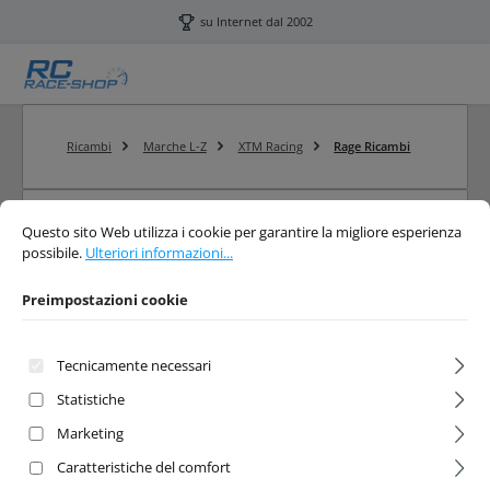
Passa al contenuto principale
su Internet dal 2002
Ricambi
Marche L-Z
XTM Racing
Rage Ricambi
Preimpostazioni cookie
Questo sito Web utilizza i cookie per garantire la migliore esperienza possibi
Questo sito Web utilizza i cookie per garantire la migliore esperienza
Filtro
possibile.
Ulteriori informazioni...
Preimpostazioni cookie
Rage Ricambi
Tecnicamente necessari
XTM Rage Ersatzteile kaufen und bestellen
Statistiche
Marketing
Caratteristiche del comfort
Nessun prodotto trovato.