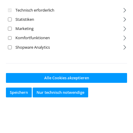
Technisch erforderlich
Statistiken
Marketing
Komfortfunktionen
Shopware Analytics
Alle Cookies akzeptieren
Speichern
Nur technisch notwendige
Drift-Reifen 1:10 (2)
1:10 Drift Räder 6-
Speichen grün 6mm
Offset (4)
Artikelnr:
FY81231
Artikelnr:
RCD-Radial7
Hersteller:
Eigenmarke
Hersteller:
Eigenmarke